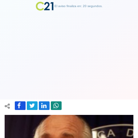
El aviso finaliza en: 19 segundos.
Finalizar Publicidad
Zaldívar y críticas a su designación:
“Yo no tengo lepra, no soy causante
del desprestigio de las instituciones”
11 January 2018