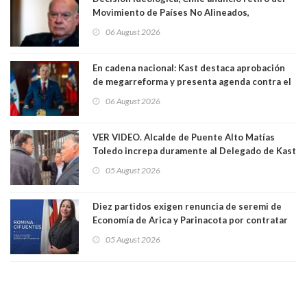
Movimiento de Países No Alineados,
organización de la que formaba parte desde
06 August 2026
1971. Excanciller Insulza lamentó decisión
En cadena nacional: Kast destaca aprobación
de megarreforma y presenta agenda contra el
Crimen Organizado y el Terrorismo
06 August 2026
VER VIDEO. Alcalde de Puente Alto Matías
Toledo increpa duramente al Delegado de Kast
Germán Codina por crisis de seguridad. "El
05 August 2026
delegado nuevamente arrancando"
Diez partidos exigen renuncia de seremi de
Economía de Arica y Parinacota por contratar
solo a militantes del Gobierno. Entre ellas hay
05 August 2026
una militante de RN, detenida con 47 kilos de
droga