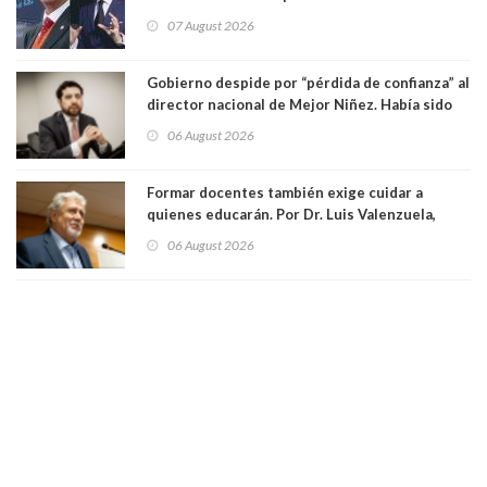
derecha Abelardo de la Espriella
07 August 2026
Gobierno despide por “pérdida de confianza” al
director nacional de Mejor Niñez. Había sido
elegido por Alta Dirección Pública
06 August 2026
Formar docentes también exige cuidar a
quienes educarán. Por Dr. Luis Valenzuela,
Patricia Bravo Rojas, Francisca Paudif Carcamo,
06 August 2026
Académicos U. Católica Silva Henríquez