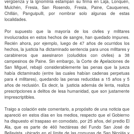
vergüenza y la ignominia estampan su firma en Laja, Lonquén,
Mulchén, Fresia, San Rosendo, Fresia, Paine, Cauquenes,
Chillán, Panguipulli, por nombrar solo algunas de estas
localidades.
Por supuesto que la mayoría de los civiles y militares
involucrados en estos hechos de sangre, han quedado impunes.
Recién ahora, por ejemplo, luego de 47 años de ocurridos los
hechos, la justicia ha dictaminado sentencia para unos militares y
carabineros que asesinaron (coludidos con civiles) a 38
campesinos de Paine. Sin embargo, la Corte de Apelaciones de
San Miguel, rebajó considerablemente las penas que la jueza
había dictaminado (entre las cuales habían cadenas perpetuas
para 4 militares), quedando las penas reducidas a 15 años y 5
años de reclusión. Es decir, la justicia además de lenta, realiza
prescripciones a delitos de lesa humanidad, que son justamente
imprescriptibles.
Traigo a colación este comentario, a propósito de una noticia que
apareció en estos días en los medios, respecto que el Gobierno
ha dispuesto el traspaso en comodato, por 25 años, del predio El
Ala, que es parte de 460 hectáreas del Fundo San José de
Bellavista, ubicado en el límite de las comunas de San Nicolás y