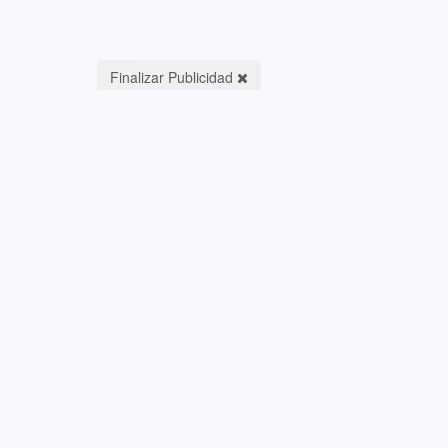
Finalizar Publicidad