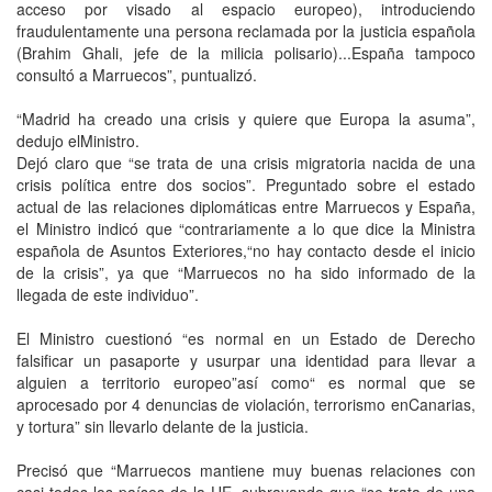
acceso por visado al espacio europeo), introduciendo
fraudulentamente una persona reclamada por la justicia española
(Brahim Ghali, jefe de la milicia polisario)...España tampoco
consultó a Marruecos”, puntualizó.
“Madrid ha creado una crisis y quiere que Europa la asuma”,
dedujo elMinistro.
Dejó claro que “se trata de una crisis migratoria nacida de una
crisis política entre dos socios”. Preguntado sobre el estado
actual de las relaciones diplomáticas entre Marruecos y España,
el Ministro indicó que “contrariamente a lo que dice la Ministra
española de Asuntos Exteriores,“no hay contacto desde el inicio
de la crisis”, ya que “Marruecos no ha sido informado de la
llegada de este individuo”.
El Ministro cuestionó “es normal en un Estado de Derecho
falsificar un pasaporte y usurpar una identidad para llevar a
alguien a territorio europeo”así como“ es normal que se
aprocesado por 4 denuncias de violación, terrorismo enCanarias,
y tortura” sin llevarlo delante de la justicia.
Precisó que “Marruecos mantiene muy buenas relaciones con
casi todos los países de la UE, subrayando que “se trata de una