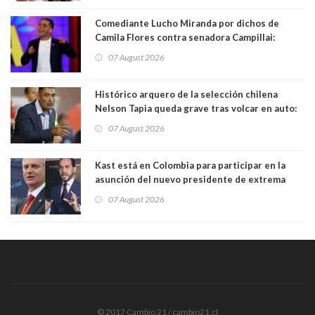
Comediante Lucho Miranda por dichos de
Camila Flores contra senadora Campillai:
"Pensar que todo se consigue por pena es una
07 August 2026
forma de quitar dignidad"
Histórico arquero de la selección chilena
Nelson Tapia queda grave tras volcar en auto:
manejaba en estado de ebriedad
07 August 2026
Kast está en Colombia para participar en la
asunción del nuevo presidente de extrema
derecha Abelardo de la Espriella
07 August 2026
© 2017 Cambio 21 / cambio21.cl