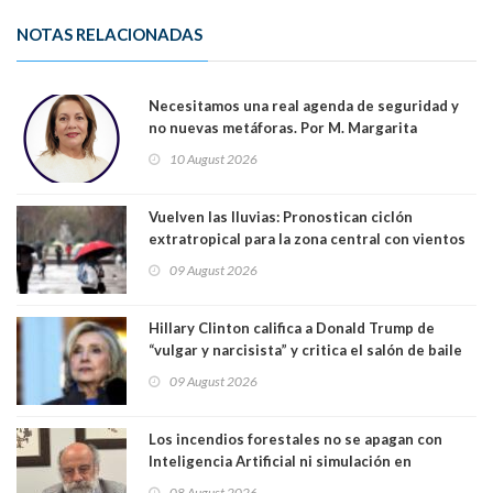
NOTAS RELACIONADAS
Necesitamos una real agenda de seguridad y
no nuevas metáforas. Por M. Margarita
Indo,Profesora, Presidenta DC Metrop.
10 August 2026
Vuelven las lluvias: Pronostican ciclón
extratropical para la zona central con vientos
de 70 km/h
09 August 2026
Hillary Clinton califica a Donald Trump de
“vulgar y narcisista” y critica el salón de baile
que construye en la Casa Blanca: “No es su
09 August 2026
casa. Y la está destruyendo”
Los incendios forestales no se apagan con
Inteligencia Artificial ni simulación en
computadores. Por Herbert Haltenhoff,
08 August 2026