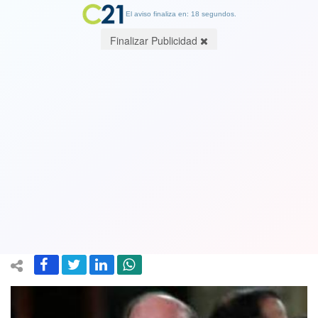
El aviso finaliza en: 17 segundos.
Finalizar Publicidad
Crisis migratoria entre Marruecos y
España: Canciller marroquí y los
hechos en su verdadera dimensión.
Por Roberto León R. abogado
26 May 2021