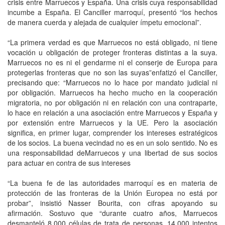
crisis entre Marruecos y España. Una crisis cuya responsabilidad
incumbe a España. El Canciller marroquí, presentó “los hechos
de manera cuerda y alejada de cualquier ímpetu emocional”.
“La primera verdad es que Marruecos no está obligado, ni tiene
vocación u obligación de proteger fronteras distintas a la suya.
Marruecos no es ni el gendarme ni el conserje de Europa para
protegerlas fronteras que no son las suyas”enfatizó el Canciller,
precisando que: “Marruecos no lo hace por mandato judicial ni
por obligación. Marruecos ha hecho mucho en la cooperación
migratoria, no por obligación ni en relación con una contraparte,
lo hace en relación a una asociación entre Marruecos y España y
por extensión entre Marruecos y la UE. Pero la asociación
significa, en primer lugar, comprender los intereses estratégicos
de los socios. La buena vecindad no es en un solo sentido. No es
una responsabilidad deMarruecos y una libertad de sus socios
para actuar en contra de sus intereses
“La buena fe de las autoridades marroquí es en materia de
protección de las fronteras de la Unión Europea no está por
probar”, insistió Nasser Bourita, con cifras apoyando su
afirmación. Sostuvo que “durante cuatro años, Marruecos
desmanteló 8.000 células de trata de personas, 14.000 intentos