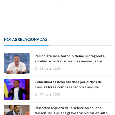
NOTAS RELACIONADAS
Periodista José Antonio Neme protagoniza
accidente de tránsito en la comuna de Las
Condes. Queda apercibido ante la fiscalía
08 August 2026
Comediante Lucho Miranda por dichos de
Camila Flores contra senadora Campillai:
"Pensar que todo se consigue por pena es una
07 August 2026
forma de quitar dignidad"
Histórico arquero de la selección chilena
Nelson Tapia queda grave tras volcar en auto: