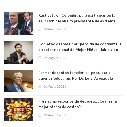
Kast está en Colombia para participar en la
asunción del nuevo presidente de extrema
derecha Abelardo de la Espriella
07 August 2026
Gobierno despide por “pérdida de confianza” al
director nacional de Mejor Niñez. Había sido
elegido por Alta Dirección Pública
06 August 2026
Formar docentes también exige cuidar a
quienes educarán. Por Dr. Luis Valenzuela,
Patricia Bravo Rojas, Francisca Paudif Carcamo,
06 August 2026
Académicos U. Católica Silva Henríquez
Free spins vs.bonos de depósito: ¿Cuál es la
mejor oferta de casino?
06 August 2026