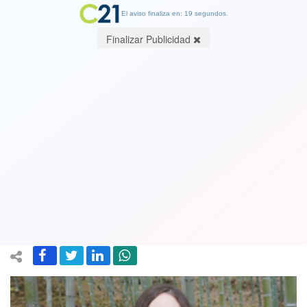
El aviso finaliza en: 19 segundos.
Finalizar Publicidad
Enseñanzas silenciosas. Scarlet S.
Elgueta, Becaria en Doctorado en
Astronomía Universidad de Tokio,
Japón
17 May 2018