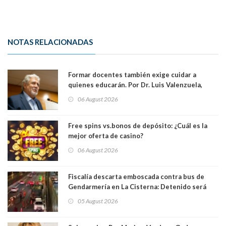
NOTAS RELACIONADAS
Formar docentes también exige cuidar a
quienes educarán. Por Dr. Luis Valenzuela,
Patricia Bravo Rojas, Francisca Paudif Carcamo,
06 August 2026
Académicos U. Católica Silva Henríquez
Free spins vs.bonos de depósito: ¿Cuál es la
mejor oferta de casino?
06 August 2026
Fiscalía descarta emboscada contra bus de
Gendarmería en La Cisterna: Detenido será
formalizado por robo
05 August 2026