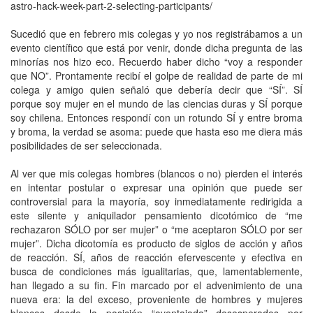
astro-hack-week-part-2-selecting-participants/
Sucedió que en febrero mis colegas y yo nos registrábamos a un
evento científico que está por venir, donde dicha pregunta de las
minorías nos hizo eco. Recuerdo haber dicho “voy a responder
que NO”. Prontamente recibí el golpe de realidad de parte de mi
colega y amigo quien señaló que debería decir que “SÍ”. SÍ
porque soy mujer en el mundo de las ciencias duras y SÍ porque
soy chilena. Entonces respondí con un rotundo SÍ y entre broma
y broma, la verdad se asoma: puede que hasta eso me diera más
posibilidades de ser seleccionada.
Al ver que mis colegas hombres (blancos o no) pierden el interés
en intentar postular o expresar una opinión que puede ser
controversial para la mayoría, soy inmediatamente redirigida a
este silente y aniquilador pensamiento dicotómico de “me
rechazaron SÓLO por ser mujer” o “me aceptaron SÓLO por ser
mujer”. Dicha dicotomía es producto de siglos de acción y años
de reacción. SÍ, años de reacción efervescente y efectiva en
busca de condiciones más igualitarias, que, lamentablemente,
han llegado a su fin. Fin marcado por el advenimiento de una
nueva era: la del exceso, proveniente de hombres y mujeres
blancos desde la posición “aventajada” desesperados por