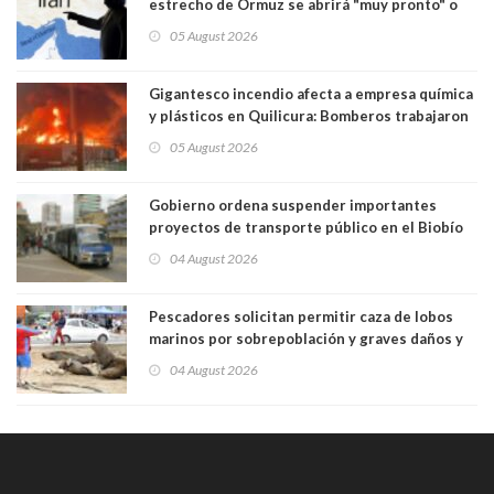
estrecho de Ormuz se abrirá "muy pronto" o
Irán será "golpeado muy duramente"
05 August 2026
Gigantesco incendio afecta a empresa química
y plásticos en Quilicura: Bomberos trabajaron
intensamente y alcaldesa suspendió las clases
05 August 2026
Gobierno ordena suspender importantes
proyectos de transporte público en el Biobío
04 August 2026
Pescadores solicitan permitir caza de lobos
marinos por sobrepoblación y graves daños y
efectos en sus faenas
04 August 2026