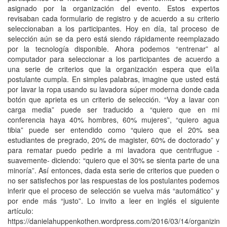
asignado por la organización del evento. Estos expertos
revisaban cada formulario de registro y de acuerdo a su criterio
seleccionaban a los participantes. Hoy en día, tal proceso de
selección aún se da pero está siendo rápidamente reemplazado
por la tecnología disponible. Ahora podemos “entrenar” al
computador para seleccionar a los participantes de acuerdo a
una serie de criterios que la organización espera que el/la
postulante cumpla. En simples palabras, imagine que usted está
por lavar la ropa usando su lavadora súper moderna donde cada
botón que aprieta es un criterio de selección. “Voy a lavar con
carga media” puede ser traducido a “quiero que en mi
conferencia haya 40% hombres, 60% mujeres”, “quiero agua
tibia” puede ser entendido como “quiero que el 20% sea
estudiantes de pregrado, 20% de magister, 60% de doctorado” y
para rematar puedo pedirle a mi lavadora que centrifugue -
suavemente- diciendo: “quiero que el 30% se sienta parte de una
minoría”. Así entonces, dada esta serie de criterios que pueden o
no ser satisfechos por las respuestas de los postulantes podemos
inferir que el proceso de selección se vuelva más “automático” y
por ende más “justo”. Lo invito a leer en inglés el siguiente
artículo:
https://danielahuppenkothen.wordpress.com/2016/03/14/organizing-