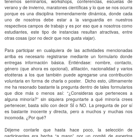
tenemos seminarios, workshops, conferencias, escuelas de
verano y de invierno, maratones científicas y lo que se nos ocurra
porque es una disciplina tremendamente dinámica, donde cada
uno de nosotros debe estar a la vanguardia en nuestros
respectivos campos de trabajo y es por eso que a nosotros como
estudiantes, este tipo de instancias resultan atractivas, entre
otras cosas (por no decir que nos gusta viajar).
Para participar en cualquiera de las actividades mencionadas
arriba es necesario registrarse mediante un formulario donde
entregas información básica. Entiéndase: nombre, contacto,
género (que ahora es opcional), afiliación, nacionalidad y varios
etcéteras a los que también puede agregarse una contribución
voluntaria en forma de charla o poster. Dicho esto, últimamente
me ha resonado bastante la pregunta dentro de tales formularios
que dice más o menos así: “¿Consideras que perteneces a
alguna minoría?” sin siquiera preguntarte a qué minoría crees
pertenecer, basta sólo con decir SÍ o NO. La pregunta de por sí
es bastante inocente y directa, pero a muchos y muchas nos
incomoda. ¿Por qué?
Déjeme contarle que hasta hace poco, la selección de
participantes era hecha “a mano” por un comité de expertos