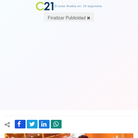
El aviso finaliza en: 19 segundos.
Finalizar Publicidad
Federación de Trabajadores de
Casinos hicieron llamado a acelerar la
ley regule las apuestas online. Ponen
su experiencia a disposición del
Congreso
05 June 2026