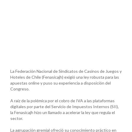
La Federación Nacional de Sindicatos de Casinos de Juegos y
Hoteles de Chile (Fenasicajh) exigió una ley robusta para las
apuestas online y puso su experiencia a disposición del
Congreso.
A raíz de la polémica por el cobro de IVA a las plataformas
digitales por parte del Servicio de Impuestos Internos (SII),
la Fenasicajh hizo un llamado a acelerar la ley que regula el
sector.
La agrupación gremial ofreció su conocimiento práctico en