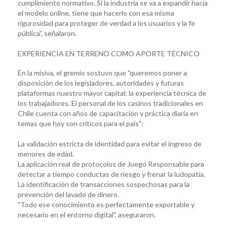
cumplimiento normativo. Si la industria se va a expandir hacia
el modelo online, tiene que hacerlo con esa misma
rigurosidad para proteger de verdad a los usuarios y la fe
pública”, señalaron.
EXPERIENCIA EN TERRENO COMO APORTE TÉCNICO
En la misiva, el gremio sostuvo que "queremos poner a
disposición de los legisladores, autoridades y futuras
plataformas nuestro mayor capital: la experiencia técnica de
los trabajadores. El personal de los casinos tradicionales en
Chile cuenta con años de capacitación y práctica diaria en
temas que hoy son críticos para el país":
La validación estricta de identidad para evitar el ingreso de
menores de edad.
La aplicación real de protocolos de Juego Responsable para
detectar a tiempo conductas de riesgo y frenar la ludopatía.
La identificación de transacciones sospechosas para la
prevención del lavado de dinero.
"Todo ese conocimiento es perfectamente exportable y
necesario en el entorno digital", aseguraron.