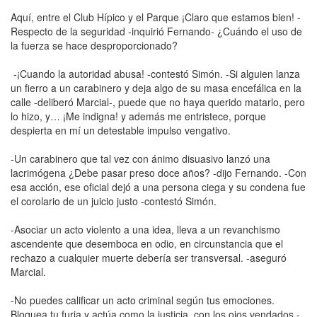
Aquí, entre el Club Hípico y el Parque ¡Claro que estamos bien! -
Respecto de la seguridad -inquirió Fernando- ¿Cuándo el uso de
la fuerza se hace desproporcionado?
-¡Cuando la autoridad abusa! -contestó Simón. -Si alguien lanza
un fierro a un carabinero y deja algo de su masa encefálica en la
calle -deliberó Marcial-, puede que no haya querido matarlo, pero
lo hizo, y… ¡Me indigna! y además me entristece, porque
despierta en mí un detestable impulso vengativo.
-Un carabinero que tal vez con ánimo disuasivo lanzó una
lacrimógena ¿Debe pasar preso doce años? -dijo Fernando. -Con
esa acción, ese oficial dejó a una persona ciega y su condena fue
el corolario de un juicio justo -contestó Simón.
-Asociar un acto violento a una idea, lleva a un revanchismo
ascendente que desemboca en odio, en circunstancia que el
rechazo a cualquier muerte debería ser transversal. -aseguró
Marcial.
-No puedes calificar un acto criminal según tus emociones.
Bloquea tu furia y actúa como la justicia, con los ojos vendados -