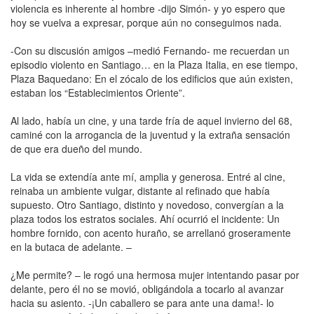
violencia es inherente al hombre -dijo Simón- y yo espero que
hoy se vuelva a expresar, porque aún no conseguimos nada.
-Con su discusión amigos –medió Fernando- me recuerdan un
episodio violento en Santiago… en la Plaza Italia, en ese tiempo,
Plaza Baquedano: En el zócalo de los edificios que aún existen,
estaban los “Establecimientos Oriente”.
Al lado, había un cine, y una tarde fría de aquel invierno del 68,
caminé con la arrogancia de la juventud y la extraña sensación
de que era dueño del mundo.
La vida se extendía ante mí, amplia y generosa. Entré al cine,
reinaba un ambiente vulgar, distante al refinado que había
supuesto. Otro Santiago, distinto y novedoso, convergían a la
plaza todos los estratos sociales. Ahí ocurrió el incidente: Un
hombre fornido, con acento huraño, se arrellanó groseramente
en la butaca de adelante. –
¿Me permite? – le rogó una hermosa mujer intentando pasar por
delante, pero él no se movió, obligándola a tocarlo al avanzar
hacia su asiento. -¡Un caballero se para ante una dama!- lo