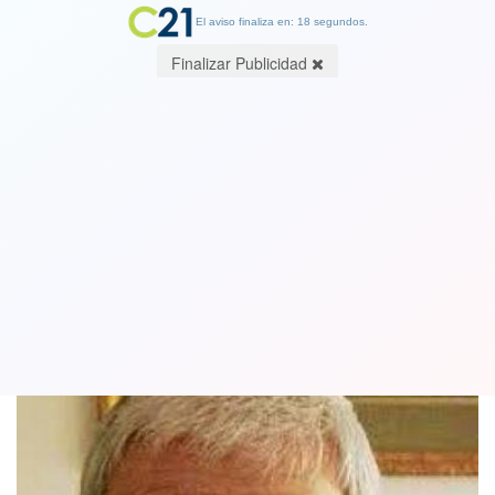
El aviso finaliza en: 17 segundos.
Finalizar Publicidad
Furia, Por Jorge Orellana, Ingeniero de
la PUC, escritor y maratonista
26 October 2022