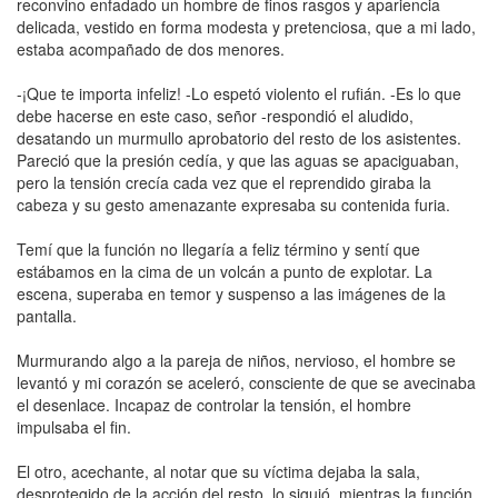
reconvino enfadado un hombre de finos rasgos y apariencia
delicada, vestido en forma modesta y pretenciosa, que a mi lado,
estaba acompañado de dos menores.
-¡Que te importa infeliz! -Lo espetó violento el rufián. -Es lo que
debe hacerse en este caso, señor -respondió el aludido,
desatando un murmullo aprobatorio del resto de los asistentes.
Pareció que la presión cedía, y que las aguas se apaciguaban,
pero la tensión crecía cada vez que el reprendido giraba la
cabeza y su gesto amenazante expresaba su contenida furia.
Temí que la función no llegaría a feliz término y sentí que
estábamos en la cima de un volcán a punto de explotar. La
escena, superaba en temor y suspenso a las imágenes de la
pantalla.
Murmurando algo a la pareja de niños, nervioso, el hombre se
levantó y mi corazón se aceleró, consciente de que se avecinaba
el desenlace. Incapaz de controlar la tensión, el hombre
impulsaba el fin.
El otro, acechante, al notar que su víctima dejaba la sala,
desprotegido de la acción del resto, lo siguió, mientras la función