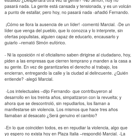
pasará nada. La gente está cansada y tensionada, y es un volcán
a punto de estallar, pero hoy, no pasará nada -añadió Fernando.
¡Cómo se llora la ausencia de un líder! -comentó Marcial. -De un
líder que venga del pueblo, que lo conozca y lo interprete, sin
ofertas populistas, alguien capaz de educarlo, encausarlo y
guiarlo –remató Simón eufórico.
- Ni la oposición ni el oficialismo saben dirigirse al ciudadano, hoy,
piden a las empresas que cierren temprano y manden a la casa a
su gente. En vez de garantizarles el derecho al trabajo, los
encierran, entregando la calle y la ciudad al delincuente. ¿Quién
entiende? -alegó Marcial.
-Los intelectuales –dijo Fernando- que contribuyeron al
desarrollo en los treinta años, simpatizaron con la revuelta; y
ahora que se descontroló, sin repudiarlos, los llaman a
manifestarse sin violencia. Los mismos que hace tres años
llamaban al desacato ¿Será genuino el cambio?
-En lo que coinciden todos, es en repudiar la violencia, algo que
yo espero no exista hoy en Plaza Italia –respondió Marcial. -La