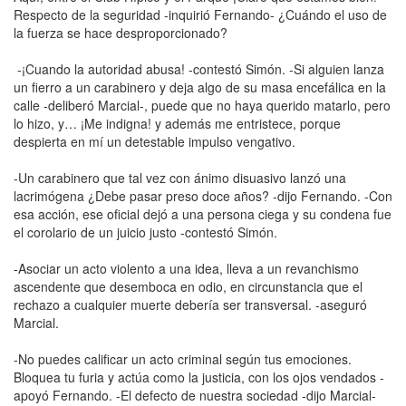
Respecto de la seguridad -inquirió Fernando- ¿Cuándo el uso de
la fuerza se hace desproporcionado?
-¡Cuando la autoridad abusa! -contestó Simón. -Si alguien lanza
un fierro a un carabinero y deja algo de su masa encefálica en la
calle -deliberó Marcial-, puede que no haya querido matarlo, pero
lo hizo, y… ¡Me indigna! y además me entristece, porque
despierta en mí un detestable impulso vengativo.
-Un carabinero que tal vez con ánimo disuasivo lanzó una
lacrimógena ¿Debe pasar preso doce años? -dijo Fernando. -Con
esa acción, ese oficial dejó a una persona ciega y su condena fue
el corolario de un juicio justo -contestó Simón.
-Asociar un acto violento a una idea, lleva a un revanchismo
ascendente que desemboca en odio, en circunstancia que el
rechazo a cualquier muerte debería ser transversal. -aseguró
Marcial.
-No puedes calificar un acto criminal según tus emociones.
Bloquea tu furia y actúa como la justicia, con los ojos vendados -
apoyó Fernando. -El defecto de nuestra sociedad -dijo Marcial-