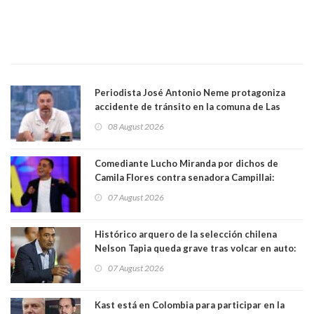
Periodista José Antonio Neme protagoniza
accidente de tránsito en la comuna de Las
Condes. Queda apercibido ante la fiscalía
08 August 2026
Comediante Lucho Miranda por dichos de
Camila Flores contra senadora Campillai:
"Pensar que todo se consigue por pena es una
07 August 2026
forma de quitar dignidad"
Histórico arquero de la selección chilena
Nelson Tapia queda grave tras volcar en auto:
manejaba en estado de ebriedad
07 August 2026
Kast está en Colombia para participar en la