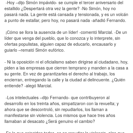
-Hoy –dijo Simón impávido- se cumple el tercer aniversario del
estallido ¿Despertará otra vez la gente? -No Simón, hoy no
pasará nada. La gente está cansada y tensionada, y es un volcán
a punto de estallar, pero hoy, no pasará nada -añadió Fernando.
¡Cómo se llora la ausencia de un líder! -comentó Marcial. -De un
líder que venga del pueblo, que lo conozca y lo interprete, sin
ofertas populistas, alguien capaz de educarlo, encausarlo y
guiarlo –remató Simón eufórico.
- Ni la oposición ni el oficialismo saben dirigirse al ciudadano, hoy,
piden a las empresas que cierren temprano y manden a la casa a
su gente. En vez de garantizarles el derecho al trabajo, los
encierran, entregando la calle y la ciudad al delincuente. ¿Quién
entiende? -alegó Marcial.
-Los intelectuales –dijo Fernando- que contribuyeron al
desarrollo en los treinta años, simpatizaron con la revuelta; y
ahora que se descontroló, sin repudiarlos, los llaman a
manifestarse sin violencia. Los mismos que hace tres años
llamaban al desacato ¿Será genuino el cambio?
-En lo que coinciden todos, es en repudiar la violencia, algo que