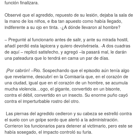
función finalizara.
Observé que el agredido, repuesto de su lesión, dejaba la sala de
la mano de los niños, e iba tan apuesto como había llegado,
indiferente a su ojo en tinta. -¿A dónde llevaron al hombre?
– Pregunté al funcionario antes de salir, y ante su mirada hostil,
añadí perdió esta lapicera y quiero devolvérsela. -A dos cuadras
de aquí – replicó satisfecho, y agregó –la pasará mal, le darán
una pateadura que lo tendrá en cama un par de días.
¡Por cabrón! –Rio. Sospechando que el episodio aún tenía algo
que revelarme, descubrí en la Comisaría que, en el corazón de
una ciudad, igual que en el corazón de un hombre, se acumula
mucha violencia…ogo, el gigante, convertido en un bisonte,
contra el débil, convertido en un insecto. Su enorme puño cayó
contra el imperturbable rostro del otro.
Las piernas del agredido cedieron y su cabeza se estrelló contra
el suelo con un golpe sordo que alertó a la administración.
Corrieron los funcionarios para detener al victimario, pero este se
había sosegado, el impacto controló su furia.