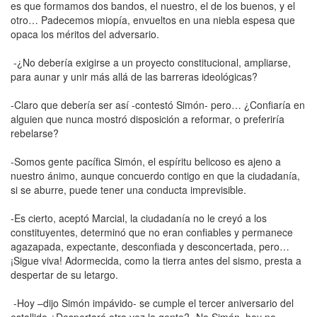
es que formamos dos bandos, el nuestro, el de los buenos, y el
otro… Padecemos miopía, envueltos en una niebla espesa que
opaca los méritos del adversario.
-¿No debería exigirse a un proyecto constitucional, ampliarse,
para aunar y unir más allá de las barreras ideológicas?
-Claro que debería ser así -contestó Simón- pero… ¿Confiaría en
alguien que nunca mostró disposición a reformar, o preferiría
rebelarse?
-Somos gente pacífica Simón, el espíritu belicoso es ajeno a
nuestro ánimo, aunque concuerdo contigo en que la ciudadanía,
si se aburre, puede tener una conducta imprevisible.
-Es cierto, aceptó Marcial, la ciudadanía no le creyó a los
constituyentes, determinó que no eran confiables y permanece
agazapada, expectante, desconfiada y desconcertada, pero…
¡Sigue viva! Adormecida, como la tierra antes del sismo, presta a
despertar de su letargo.
-Hoy –dijo Simón impávido- se cumple el tercer aniversario del
estallido ¿Despertará otra vez la gente? -No Simón, hoy no