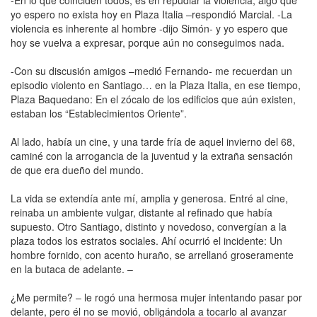
yo espero no exista hoy en Plaza Italia –respondió Marcial. -La
violencia es inherente al hombre -dijo Simón- y yo espero que
hoy se vuelva a expresar, porque aún no conseguimos nada.
-Con su discusión amigos –medió Fernando- me recuerdan un
episodio violento en Santiago… en la Plaza Italia, en ese tiempo,
Plaza Baquedano: En el zócalo de los edificios que aún existen,
estaban los “Establecimientos Oriente”.
Al lado, había un cine, y una tarde fría de aquel invierno del 68,
caminé con la arrogancia de la juventud y la extraña sensación
de que era dueño del mundo.
La vida se extendía ante mí, amplia y generosa. Entré al cine,
reinaba un ambiente vulgar, distante al refinado que había
supuesto. Otro Santiago, distinto y novedoso, convergían a la
plaza todos los estratos sociales. Ahí ocurrió el incidente: Un
hombre fornido, con acento huraño, se arrellanó groseramente
en la butaca de adelante. –
¿Me permite? – le rogó una hermosa mujer intentando pasar por
delante, pero él no se movió, obligándola a tocarlo al avanzar