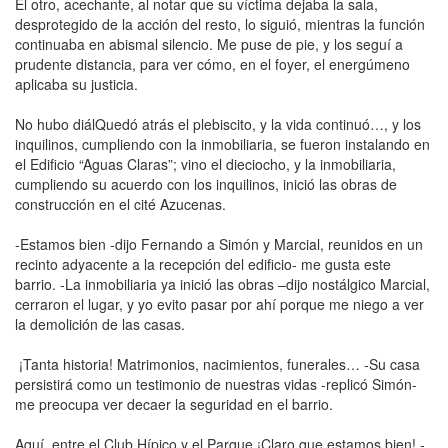
El otro, acechante, al notar que su víctima dejaba la sala,
desprotegido de la acción del resto, lo siguió, mientras la función
continuaba en abismal silencio. Me puse de pie, y los seguí a
prudente distancia, para ver cómo, en el foyer, el energúmeno
aplicaba su justicia.
No hubo diálQuedó atrás el plebiscito, y la vida continuó…, y los
inquilinos, cumpliendo con la inmobiliaria, se fueron instalando en
el Edificio “Aguas Claras”; vino el dieciocho, y la inmobiliaria,
cumpliendo su acuerdo con los inquilinos, inició las obras de
construcción en el cité Azucenas.
-Estamos bien -dijo Fernando a Simón y Marcial, reunidos en un
recinto adyacente a la recepción del edificio- me gusta este
barrio. -La inmobiliaria ya inició las obras –dijo nostálgico Marcial,
cerraron el lugar, y yo evito pasar por ahí porque me niego a ver
la demolición de las casas.
¡Tanta historia! Matrimonios, nacimientos, funerales… -Su casa
persistirá como un testimonio de nuestras vidas -replicó Simón-
me preocupa ver decaer la seguridad en el barrio.
Aquí, entre el Club Hípico y el Parque ¡Claro que estamos bien! -