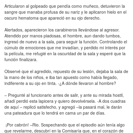
Articularon al golpeado que pendía como muñeco, detuvieron la
sangre que manaba profusa de su nariz y le aplicaron hielo en el
oscuro hematoma que apareció en su ojo derecho.
Alertados, aparecieron los carabineros llevándose al agresor.
Atendido por manos piadosas, el hombre, aun dando tumbos,
ingresó de nuevo a la sala, para seguir la función. Controlando el
cúmulo de emociones que me invadían, y perdido mi interés por
la película, me refugié en la oscuridad de la sala y esperé que la
función finalizara.
Observé que el agredido, repuesto de su lesión, dejaba la sala de
la mano de los niños, e iba tan apuesto como había llegado,
indiferente a su ojo en tinta. -¿A dónde llevaron al hombre?
– Pregunté al funcionario antes de salir, y ante su mirada hostil,
añadí perdió esta lapicera y quiero devolvérsela. -A dos cuadras
de aquí – replicó satisfecho, y agregó –la pasará mal, le darán
una pateadura que lo tendrá en cama un par de días.
¡Por cabrón! –Rio. Sospechando que el episodio aún tenía algo
que revelarme, descubrí en la Comisaría que, en el corazón de