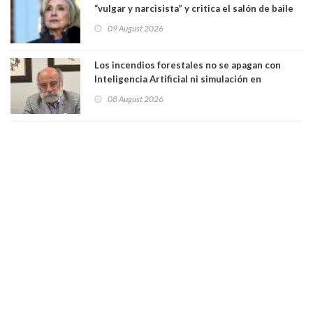
“vulgar y narcisista” y critica el salón de baile
que construye en la Casa Blanca: “No es su
09 August 2026
casa. Y la está destruyendo”
Los incendios forestales no se apagan con
Inteligencia Artificial ni simulación en
computadores. Por Herbert Haltenhoff,
08 August 2026
Magister en Asentamientos Humanos PUC