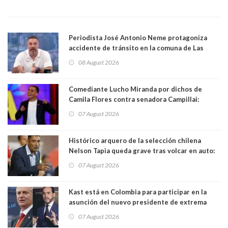
Periodista José Antonio Neme protagoniza
accidente de tránsito en la comuna de Las
Condes. Queda apercibido ante la fiscalía
08 August 2026
Comediante Lucho Miranda por dichos de
Camila Flores contra senadora Campillai:
"Pensar que todo se consigue por pena es una
07 August 2026
forma de quitar dignidad"
Histórico arquero de la selección chilena
Nelson Tapia queda grave tras volcar en auto:
manejaba en estado de ebriedad
07 August 2026
Kast está en Colombia para participar en la
asunción del nuevo presidente de extrema
derecha Abelardo de la Espriella
07 August 2026