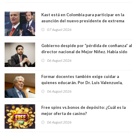
Kast está en Colombia para participar en la
asunción del nuevo presidente de extrema
derecha Abelardo de la Espriella
07 August 2026
Gobierno despide por “pérdida de confianza” al
director nacional de Mejor Niñez. Había sido
elegido por Alta Dirección Pública
06 August 2026
Formar docentes también exige cuidar a
quienes educarán. Por Dr. Luis Valenzuela,
Patricia Bravo Rojas, Francisca Paudif Carcamo,
06 August 2026
Académicos U. Católica Silva Henríquez
Free spins vs.bonos de depósito: ¿Cuál es la
mejor oferta de casino?
06 August 2026