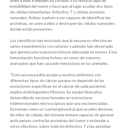
unen a ellas e impiden su cortado. Eso retira la capa de
invisibilidad del tumor y hace que al lugar acudan dos tipos
de células inmunitarias: linfocitos T y células asesinas
naturales. Ambas vuelven a ser capaces de identificar las
proteínas, se unen a ellas y destruyen las células tumorales
donde están presentes.
Los científicos han mostrado que la vacuna es efectiva en
varios experimentos con ratones y además han observado
que genera una respuesta inmune adecuada en monos. Esta
inmunización funciona incluso en casos de tumores
avanzados que han causado metástasis en los animales.
“Esta vacuna podría ayudar a muchos enfermos con
diferentes tipos de cáncer porque no depende de las
mutaciones específicas en el cáncer de cada paciente”,
explica el bioingeniero Mooney. Su equipo lleva años
desarrollando vacunas basadas en estructuras
tridimensionales microscópicas que una vez inyectadas
funcionan como un cuartel general al que acuden decenas
de miles de células del sistema inmune capaces de generar
anticuerpos contra las proteínas del tumor y estimular a
otros efectivos, sobre todo los linfocitos T y las asesinas