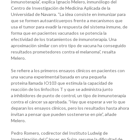
inmunoterapia”, explica Ignacio Melero, inmunólogo del
Centro de Investigación de Medicina Aplicada de la
Universidad de Navarra. “La idea consiste en inmunizar para
que se formen autoanticuerpos frente a mecanismos que
usa el tumor para evadir la respuesta del sistema inmune, de
forma que en pacientes vacunados se potencia la
efectividad de los tratamientos de inmunoterapia. Una
aproximación similar con otro tipo de vacuna ha conseguido
resultados prometedores contra el melanoma”, resalta
Melero.
Se refiere a los primeros ensayos clínicos en pacientes con
una vacuna experimental basada en una pequeña
proteína llamada IO103 que estimula la capacidad de
reacción de los linfocitos T y que se administra junto
a inhibidores de punto de control, un tipo de inmunoterapia
contra el cáncer ya aprobada. “Hay que esperar a ver lo que
deparan los ensayos clínicos, pero los resultados hasta ahora
invitan a pensar que pueden sostenerse en pie”, añade
Melero.
Pedro Romero, codirector del Instituto Ludwig de
Investigación del Cáncer, en Suiza, resume la dificultad de