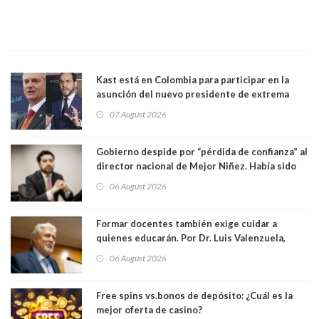
Kast está en Colombia para participar en la
asunción del nuevo presidente de extrema
derecha Abelardo de la Espriella
07 August 2026
Gobierno despide por “pérdida de confianza” al
director nacional de Mejor Niñez. Había sido
elegido por Alta Dirección Pública
06 August 2026
Formar docentes también exige cuidar a
quienes educarán. Por Dr. Luis Valenzuela,
Patricia Bravo Rojas, Francisca Paudif Carcamo,
06 August 2026
Académicos U. Católica Silva Henríquez
Free spins vs.bonos de depósito: ¿Cuál es la
mejor oferta de casino?