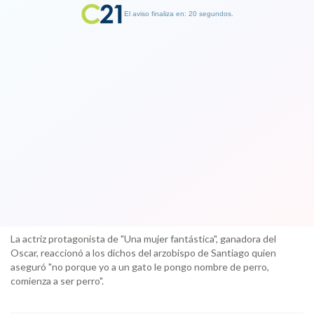
El aviso finaliza en: 19 segundos.
Finalizar Publicidad
La actriz ganadora del Oscar Daniela
Vega también emplaza a Cardenal
Ezzati por comparación de
transgéneros con animales
07 April 2018
La actriz protagonista de "Una mujer fantástica", ganadora del
Oscar, reaccionó a los dichos del arzobispo de Santiago quien
aseguró "no porque yo a un gato le pongo nombre de perro,
comienza a ser perro".