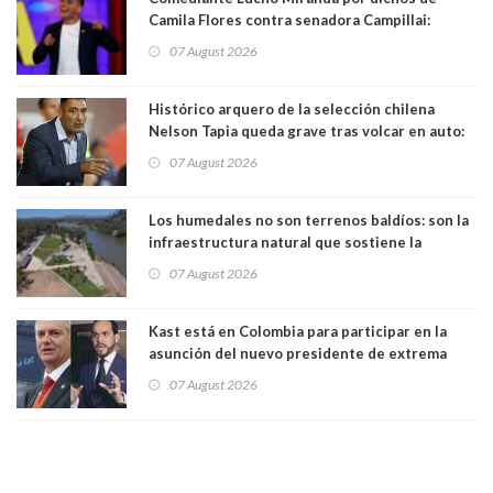
Camila Flores contra senadora Campillai:
"Pensar que todo se consigue por pena es una
07 August 2026
forma de quitar dignidad"
Histórico arquero de la selección chilena
Nelson Tapia queda grave tras volcar en auto:
manejaba en estado de ebriedad
07 August 2026
Los humedales no son terrenos baldíos: son la
infraestructura natural que sostiene la
vida. Por Alfredo Peña, Periodista
07 August 2026
Kast está en Colombia para participar en la
asunción del nuevo presidente de extrema
derecha Abelardo de la Espriella
07 August 2026