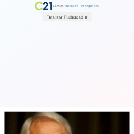
El aviso finaliza en: 19 segundos.
Finalizar Publicidad
La Nueva Normalidad: El particular
relato político de Piñera. Por Alfredo
Peña R., Analista Político
20 April 2020