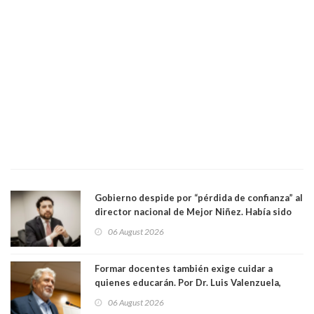
Gobierno despide por “pérdida de confianza” al
director nacional de Mejor Niñez. Había sido
elegido por Alta Dirección Pública
06 August 2026
Formar docentes también exige cuidar a
quienes educarán. Por Dr. Luis Valenzuela,
Patricia Bravo Rojas, Francisca Paudif Carcamo,
06 August 2026
Académicos U. Católica Silva Henríquez