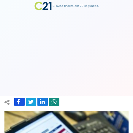
El aviso finaliza en: 19 segundos.
Finalizar Publicidad
La RAE reconoce después de ocho
años el fracaso de una recomendación
que nadie siguió
27 April 2020