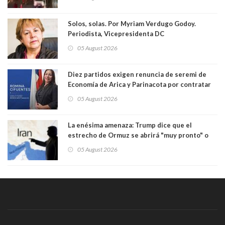
Solos, solas. Por Myriam Verdugo Godoy.
Periodista, Vicepresidenta DC
05 August 2026
Diez partidos exigen renuncia de seremi de
Economía de Arica y Parinacota por contratar
solo a militantes del Gobierno. Entre ellas hay
05 August 2026
una militante de RN, detenida con 47 kilos de
droga
La enésima amenaza: Trump dice que el
estrecho de Ormuz se abrirá "muy pronto" o
Irán será "golpeado muy duramente"
05 August 2026