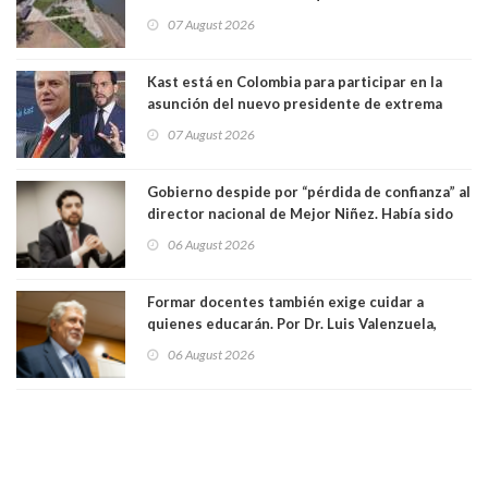
vida. Por Alfredo Peña, Periodista
07 August 2026
Kast está en Colombia para participar en la
asunción del nuevo presidente de extrema
derecha Abelardo de la Espriella
07 August 2026
Gobierno despide por “pérdida de confianza” al
director nacional de Mejor Niñez. Había sido
elegido por Alta Dirección Pública
06 August 2026
Formar docentes también exige cuidar a
quienes educarán. Por Dr. Luis Valenzuela,
Patricia Bravo Rojas, Francisca Paudif Carcamo,
06 August 2026
Académicos U. Católica Silva Henríquez