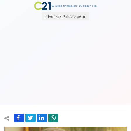
El aviso finaliza en: 19 segundos.
Finalizar Publicidad
Querido Cristián Warnken ¿Que es lo
que en realidad ha muerto?, Por Jorge
Orellana, ingeniero y escritor
22 December 2017
Con cariño de discípulo, escribo, en respuesta a tu columna de este
jueves en El Mercurio, las reflexiones que ella me ha despertado.