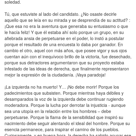
soledad.
Tú, que estuviste al lado del candidato. ¿No osaste decirle
aquello que se leía en su mirada y se desprendía de su actitud? :
¡Que esa no era la aventura que generaba su entusiasmo o que
le hacía feliz! Y que él estaba ahí solo porque un grupo, en su
afiebrada ansia de perpetuarse en el poder, lo instó a postular
porque el resultado de una encuesta lo daba por ganador. En
cambio el otro, aquel con más años, que posee vigor y sus ojos
cuentan aún con el inequívoco brillo de la victoria, fue desechado,
porque sus detractores argumentaron que su proyecto estaba
infestado de las ideas de derecha, que finalmente representaron
mejor la expresión de la ciudadanía. ¡Vaya paradoja!
¡La izquierda no ha muerto! Y… ¡No debe morir! Porque los
padecimientos que subsisten. Porque mientras haya débiles y
desamparados la voz de la izquierda debe continuar rugiendo
moderadora. Porque la lucha por derrotar la injusticia - aunque
sea una utopía en la relación entre los hombres – debe
perpetuarse. Porque la flama de la sensibilidad que inspiró su
nacimiento debe seguir alentando el ideal del hombre. Porque su
esencia permanece, para inspirar el camino de los pueblos.
Curiosamente, y en buena hora, la derecha ha sabido acunar ese