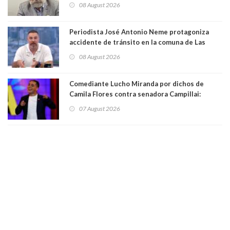
computadores. Por Herbert Haltenhoff,
08 August 2026
Magister en Asentamientos Humanos PUC
Periodista José Antonio Neme protagoniza
accidente de tránsito en la comuna de Las
Condes. Queda apercibido ante la fiscalía
08 August 2026
Comediante Lucho Miranda por dichos de
Camila Flores contra senadora Campillai:
"Pensar que todo se consigue por pena es una
07 August 2026
forma de quitar dignidad"