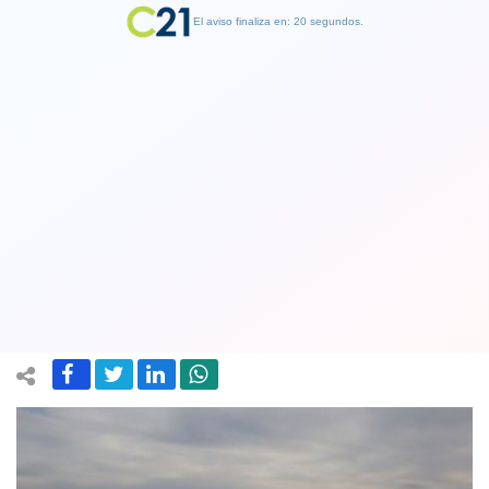
El aviso finaliza en: 19 segundos.
Finalizar Publicidad
Región Metropolitana está en Alerta
Ambiental por malas condiciones del
aire durante este lunes
19 July 2021