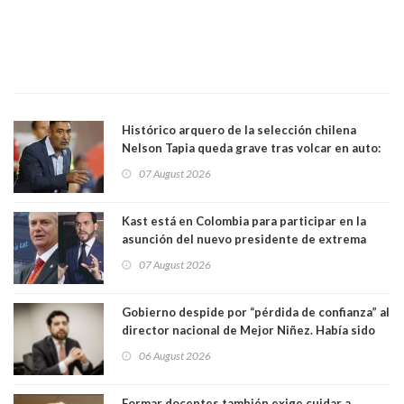
Histórico arquero de la selección chilena
Nelson Tapia queda grave tras volcar en auto:
manejaba en estado de ebriedad
07 August 2026
Kast está en Colombia para participar en la
asunción del nuevo presidente de extrema
derecha Abelardo de la Espriella
07 August 2026
Gobierno despide por “pérdida de confianza” al
director nacional de Mejor Niñez. Había sido
elegido por Alta Dirección Pública
06 August 2026
Formar docentes también exige cuidar a