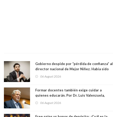
Gobierno despide por “pérdida de confianza” al
director nacional de Mejor Niñez. Había sido
elegido por Alta Dirección Pública
06 August 2026
Formar docentes también exige cuidar a
quienes educarán. Por Dr. Luis Valenzuela,
Patricia Bravo Rojas, Francisca Paudif Carcamo,
06 August 2026
Académicos U. Católica Silva Henríquez
Free spins vs.bonos de depósito: ¿Cuál es la