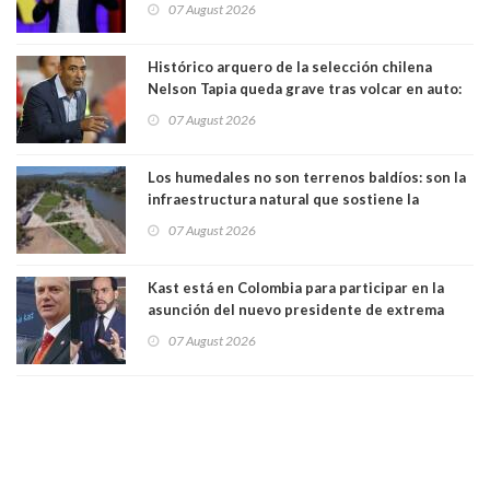
07 August 2026
forma de quitar dignidad"
Histórico arquero de la selección chilena
Nelson Tapia queda grave tras volcar en auto:
manejaba en estado de ebriedad
07 August 2026
Los humedales no son terrenos baldíos: son la
infraestructura natural que sostiene la
vida. Por Alfredo Peña, Periodista
07 August 2026
Kast está en Colombia para participar en la
asunción del nuevo presidente de extrema
derecha Abelardo de la Espriella
07 August 2026