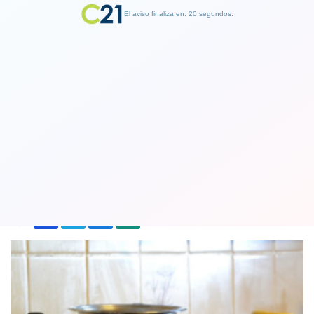
El aviso finaliza en: 19 segundos.
Finalizar Publicidad
Revelan que las sartenes y cacerolas
antiadherentes pueden causar cáncer
27 June 2018