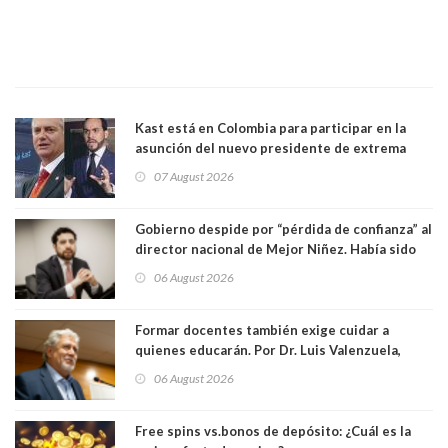
Kast está en Colombia para participar en la
asunción del nuevo presidente de extrema
derecha Abelardo de la Espriella
07 August 2026
Gobierno despide por “pérdida de confianza” al
director nacional de Mejor Niñez. Había sido
elegido por Alta Dirección Pública
06 August 2026
Formar docentes también exige cuidar a
quienes educarán. Por Dr. Luis Valenzuela,
Patricia Bravo Rojas, Francisca Paudif Carcamo,
06 August 2026
Académicos U. Católica Silva Henríquez
Free spins vs.bonos de depósito: ¿Cuál es la