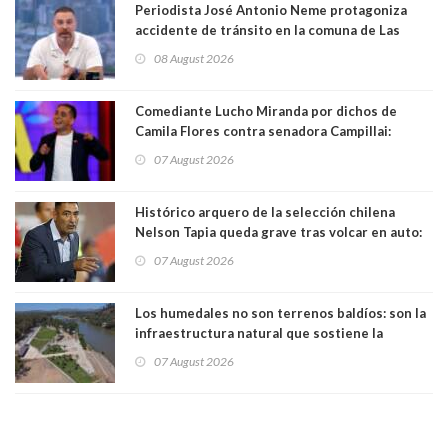
Periodista José Antonio Neme protagoniza
accidente de tránsito en la comuna de Las
Condes
08 August 2026
Comediante Lucho Miranda por dichos de
Camila Flores contra senadora Campillai:
"Pensar que todo se consigue por pena es una
07 August 2026
forma de quitar dignidad"
Histórico arquero de la selección chilena
Nelson Tapia queda grave tras volcar en auto:
manejaba en estado de ebriedad
07 August 2026
Los humedales no son terrenos baldíos: son la
infraestructura natural que sostiene la
vida. Por Alfredo Peña, Periodista
07 August 2026