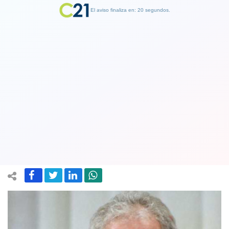
El aviso finaliza en: 19 segundos.
Finalizar Publicidad
Tribunal federal anuló causa penal en
contra del expresidente brasileño Lula
Da Silva en el caso Lava Jato
02 September 2020