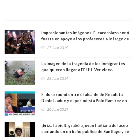
Impresionantes imágenes: El cacerolazo sonó
fuerte en apoyo a los profesores a lo largo de
Chile. Ver video
27 June 2019
La imagen de la tragedia de los inmigrantes
que quieren llegar a EE.UU. Ver video
26 June 2019
El duro round entre el alcalde de Recoleta
Daniel Jadue y el periodista Polo Ramírez en
matinal del canal 13. Ver Video
20 June 2019
¡Eriza la piel!: grabó a joven haitiana del aseo
cantando en un baño público de Santiago y se