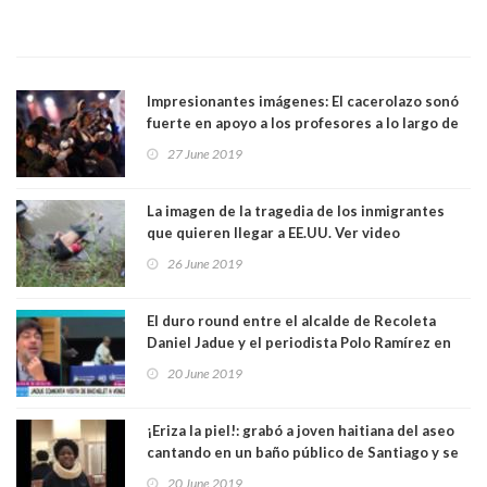
Impresionantes imágenes: El cacerolazo sonó
fuerte en apoyo a los profesores a lo largo de
Chile. Ver video
27 June 2019
La imagen de la tragedia de los inmigrantes
que quieren llegar a EE.UU. Ver video
26 June 2019
El duro round entre el alcalde de Recoleta
Daniel Jadue y el periodista Polo Ramírez en
matinal del canal 13. Ver Video
20 June 2019
¡Eriza la piel!: grabó a joven haitiana del aseo
cantando en un baño público de Santiago y se
hizo viral. Ver video
20 June 2019