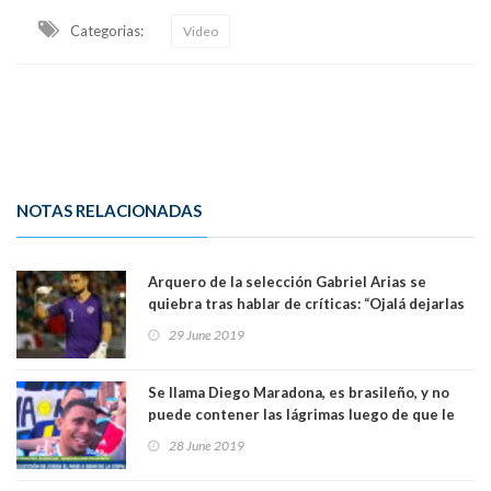
Categorias:
Video
NOTAS RELACIONADAS
Arquero de la selección Gabriel Arias se
quiebra tras hablar de críticas: “Ojalá dejarlas
atrás por mi familia”. Ver Video
29 June 2019
Se llama Diego Maradona, es brasileño, y no
puede contener las lágrimas luego de que le
regalaran un entrada para ver a Argentina. Ver
28 June 2019
Video