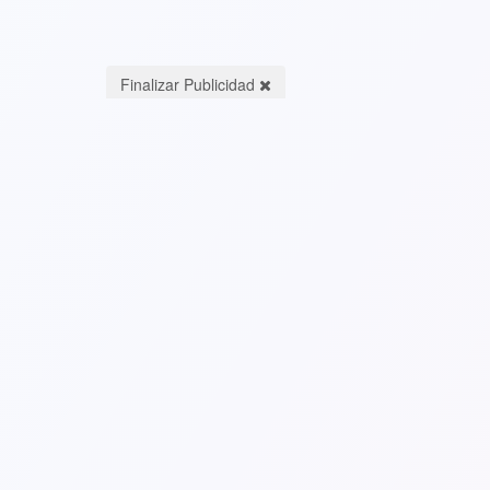
Finalizar Publicidad