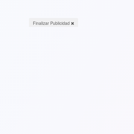
Finalizar Publicidad