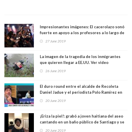
Impresionantes imágenes: El cacerolazo sonó
fuerte en apoyo a los profesores a lo largo de
Chile. Ver video
27 June 2019
La imagen de la tragedia de los inmigrantes
que quieren llegar a EE.UU. Ver video
26 June 2019
El duro round entre el alcalde de Recoleta
Daniel Jadue y el periodista Polo Ramírez en
matinal del canal 13. Ver Video
20 June 2019
¡Eriza la piel!: grabó a joven haitiana del aseo
cantando en un baño público de Santiago y se
hizo viral. Ver video
20 June 2019