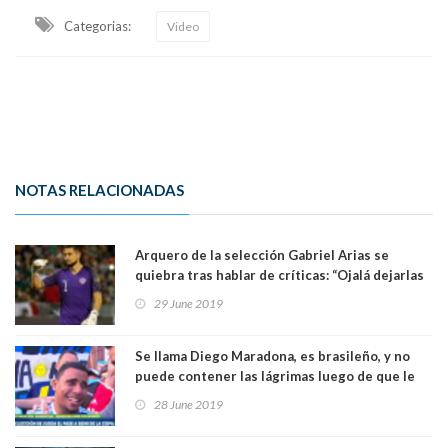
Categorias:
Video
NOTAS RELACIONADAS
Arquero de la selección Gabriel Arias se
quiebra tras hablar de críticas: “Ojalá dejarlas
atrás por mi familia”. Ver Video
29 June 2019
Se llama Diego Maradona, es brasileño, y no
puede contener las lágrimas luego de que le
regalaran un entrada para ver a Argentina. Ver
28 June 2019
Video