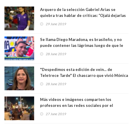
Arquero de la selección Gabriel Arias se
quiebra tras hablar de críticas: “Ojalá dejarlas
atrás por mi familia”. Ver Video
29 June 2019
Se llama Diego Maradona, es brasileño, y no
puede contener las lágrimas luego de que le
regalaran un entrada para ver a Argentina. Ver
28 June 2019
Video
"Despedimos esta edición de vein... de
Teletrece Tarde" El chascarro que vivió Mónica
Pérez. Ver Video
28 June 2019
Más videos e imágenes comparten los
profesores en las redes sociales por el
cacerolazo de los "patipelaos". Ver Video
27 June 2019