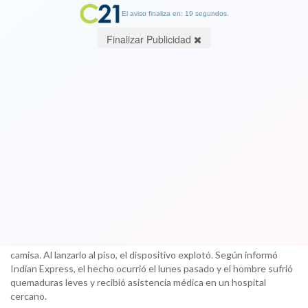
El aviso finaliza en: 19 segundos.
Finalizar Publicidad
Pánico en un restaurante de la India
por un celular que se incendió en el
bolsillo de un cliente
08 June 2018
Las cámaras de seguridad de un restaurante de Bombay, India,
captaron el momento en que un cliente saltó de su silla al sentir
que se incendiaba el smartphone que tenía en el bolsillo de su
camisa. Al lanzarlo al piso, el dispositivo explotó. Según informó
Indian Express, el hecho ocurrió el lunes pasado y el hombre sufrió
quemaduras leves y recibió asistencia médica en un hospital
cercano.