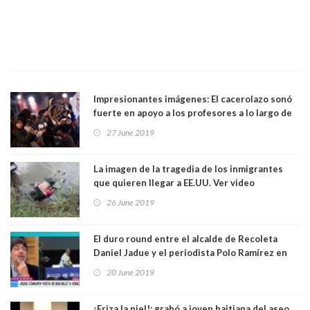
Impresionantes imágenes: El cacerolazo sonó
fuerte en apoyo a los profesores a lo largo de
Chile. Ver video
27 June 2019
La imagen de la tragedia de los inmigrantes
que quieren llegar a EE.UU. Ver video
26 June 2019
El duro round entre el alcalde de Recoleta
Daniel Jadue y el periodista Polo Ramírez en
matinal del canal 13. Ver Video
20 June 2019
¡Eriza la piel!: grabó a joven haitiana del aseo