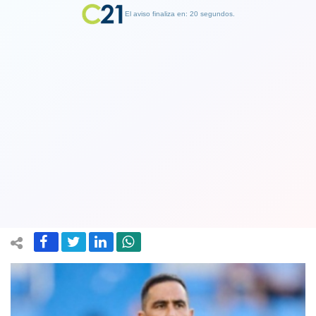
El aviso finaliza en: 19 segundos.
Finalizar Publicidad
Eduardo Berizzo por nueva ausencia
de Bravo: “Tomo las medidas que creo
correctas para el bien del equipo”
10 October 2023