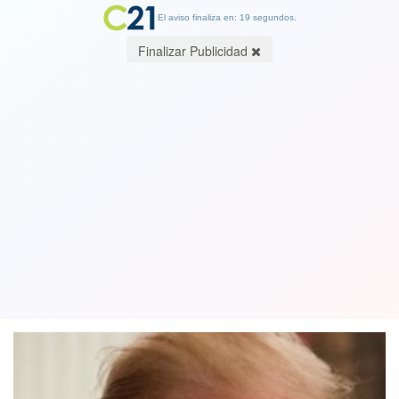
El aviso finaliza en: 19 segundos.
Finalizar Publicidad
A dos semanas del cambio de mando,
Trump insiste en que no reconocerá la
victoria de Joe Biden
05 January 2021