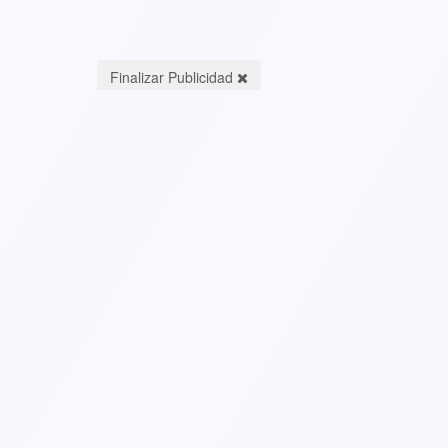
Finalizar Publicidad