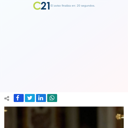
El aviso finaliza en: 19 segundos.
Finalizar Publicidad
Papa Francisco hace un llamado a los
cristianos: No callar frente a las
injusticias
31 March 2018