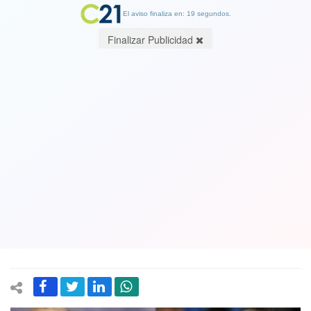
El aviso finaliza en: 19 segundos.
Finalizar Publicidad
¿Angelina Jolie se olvida de Brad Pitt
con el joven galán Garrett Hedlund?
15 March 2018
La actriz que en el 2005 encarnó al personaje de la señora Smith en
la película en la que conoció a su exesposo, Angelina Jolie, ha
pasado de página y comenzó un noviazgo con el actor Garrett
Hedlund, según Radar Online.