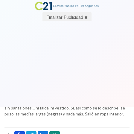
El aviso finaliza en: 19 segundos.
Finalizar Publicidad
Kim Kardashian sorprendió al asistir a
un evento sin pantalones
14 December 2017
Kim Kardashian volvió a sorprender. Cuando se pensaba que ya
había hecho todo -una vez apareció envuelta en una especie de film
transparente de cocina- demostró que todavía tiene creatividad.La
mediática más famosa del mundo asistió a un evento en Nueva York
sin pantalones… ni falda, ni vestido. Sí, así como se lo describe: se
puso las medias largas (negras) y nada más. Salió en ropa interior.