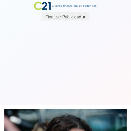
El aviso finaliza en: 19 segundos.
Finalizar Publicidad
Abogada de Leonarda Villalobos pide
arresto domiciliario tras rechazo de
ingreso a penal Capitán Yáber
29 August 2024