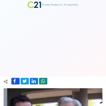
El aviso finaliza en: 19 segundos.
Finalizar Publicidad
Además de reducir era descuidado:
Fiscalía acusa a empresario de no
cuidar las estatuas robadas
20 December 2018