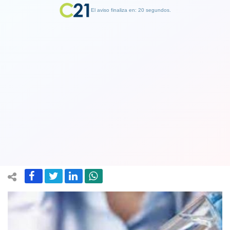
El aviso finaliza en: 19 segundos.
Finalizar Publicidad
Analista del Financial Times asegura
que "las vacunas han salvado 1.500
vidas" en Chile
05 May 2021