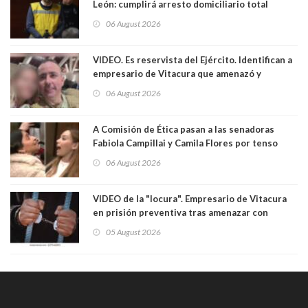
León: cumplirá arresto domiciliario total
06 August 2026
VIDEO. Es reservista del Ejército. Identifican a
empresario de Vitacura que amenazó y
secuestró por una hora a 7 niños que jugaban
06 August 2026
al "ring raja". Se trata de Andrés Arrieta y la
empresa donde era gerente lo suspendió
A Comisión de Ética pasan a las senadoras
Fabiola Campillai y Camila Flores por tenso
enfrentamiento entre ambas parlamentarias
06 August 2026
VIDEO de la "locura". Empresario de Vitacura
en prisión preventiva tras amenazar con
pistola a siete niños que jugaban al "ring raja".
05 August 2026
Los persiguió en potente camioneta