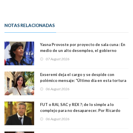
NOTAS RELACIONADAS
Yasna Provoste por proyecto de sala cuna : En
medio de un alto desempleo, el gobierno
insiste en debilitar el Seguro de Cesantía
07 August 2026
Exseremi deja el cargo y se despide con
polémico mensaje: “Último día en esta tortura
llamada ser seremi de Kast”
06 August 2026
FUT o RAI, SAC y REX ?; de lo simple a lo
complejo para no desaparecer. Por Ricardo
Rincón. Abogado
06 August 2026