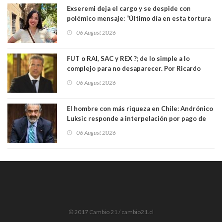
Exseremi deja el cargo y se despide con
polémico mensaje: “Último día en esta tortura
llamada ser seremi de Kast”
06 August 2026
FUT o RAI, SAC y REX ?; de lo simple a lo
complejo para no desaparecer. Por Ricardo
Rincón. Abogado
06 August 2026
El hombre con más riqueza en Chile: Andrónico
Luksic responde a interpelación por pago de
contribuciones: “Voy a seguir pagando hasta el
06 August 2026
día que me muera”
© 2017 Cambio 21 / cambio21.cl