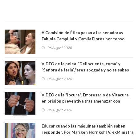
A Comisión de Ética pasan a las senadoras
Fabiola Campillai y Camila Flores por tenso
enfrentamiento entre ambas parlamentarias
06 August 2026
VIDEO de la pelea. “Delincuente, cuma” y
“Señora de feria”,"eres abogada y no te sabes
las leyes": el feo y duro fuego cruzado entre
05 August 2026
senadoras Camila Flores y Fabiola Campillai en
el Senado
VIDEO de la "locura". Empresario de Vitacura
en prisión preventiva tras amenazar con
pistola a siete niños que jugaban al "ring raja".
05 August 2026
Los persiguió en potente camioneta
Educar cuando las máquinas también saben
responder. Por Marigen Hornkohl V. exMinistra