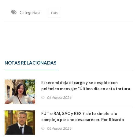
Categorias:
País
NOTAS RELACIONADAS
Exseremi deja el cargo y se despide con
polémico mensaje: “Último día en esta tortura
llamada ser seremi de Kast”
06 August 2026
FUT o RAI, SAC y REX ?; de lo simple a lo
complejo para no desaparecer. Por Ricardo
Rincón. Abogado
06 August 2026