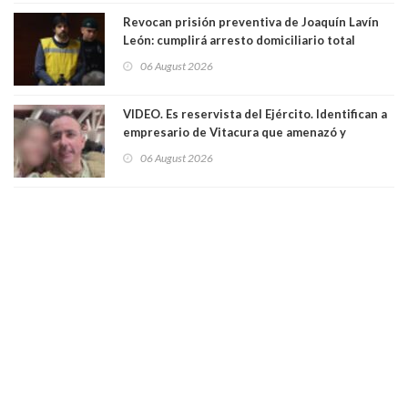
Revocan prisión preventiva de Joaquín Lavín
León: cumplirá arresto domiciliario total
06 August 2026
VIDEO. Es reservista del Ejército. Identifican a
empresario de Vitacura que amenazó y
secuestró por una hora a 7 niños que jugaban
06 August 2026
al "ring raja". Se trata de Andrés Arrieta y la
empresa donde era gerente lo suspendió