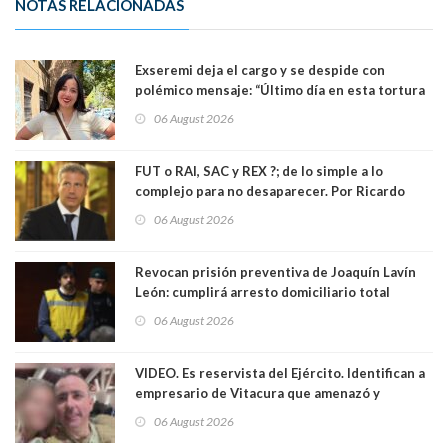
NOTAS RELACIONADAS
Exseremi deja el cargo y se despide con
polémico mensaje: “Último día en esta tortura
llamada ser seremi de Kast”
06 August 2026
FUT o RAI, SAC y REX ?; de lo simple a lo
complejo para no desaparecer. Por Ricardo
Rincón. Abogado
06 August 2026
Revocan prisión preventiva de Joaquín Lavín
León: cumplirá arresto domiciliario total
06 August 2026
VIDEO. Es reservista del Ejército. Identifican a
empresario de Vitacura que amenazó y
secuestró por una hora a 7 niños que jugaban
06 August 2026
al "ring raja". Se trata de Andrés Arrieta y la