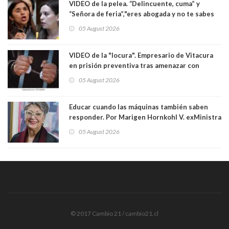
VIDEO de la pelea. “Delincuente, cuma” y
“Señora de feria”,"eres abogada y no te sabes
las leyes": el feo y duro fuego cruzado entre
05 August 2026
senadoras Camila Flores y Fabiola Campillai en
el Senado
VIDEO de la "locura". Empresario de Vitacura
en prisión preventiva tras amenazar con
pistola a siete niños que jugaban al "ring raja".
05 August 2026
Los persiguió en potente camioneta
Educar cuando las máquinas también saben
responder. Por Marigen Hornkohl V. exMinistra
05 August 2026
© 2017 Cambio 21 / cambio21.cl