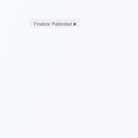
Finalizar Publicidad