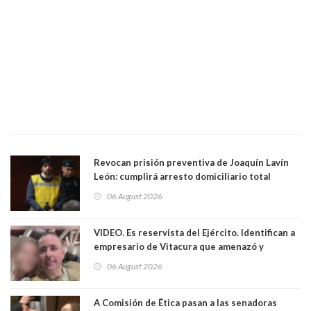
Revocan prisión preventiva de Joaquín Lavín
León: cumplirá arresto domiciliario total
06 August 2026
VIDEO. Es reservista del Ejército. Identifican a
empresario de Vitacura que amenazó y
secuestró por una hora a 7 niños que jugaban
06 August 2026
al "ring raja". Se trata de Andrés Arrieta y la
empresa donde era gerente lo suspendió
A Comisión de Ética pasan a las senadoras