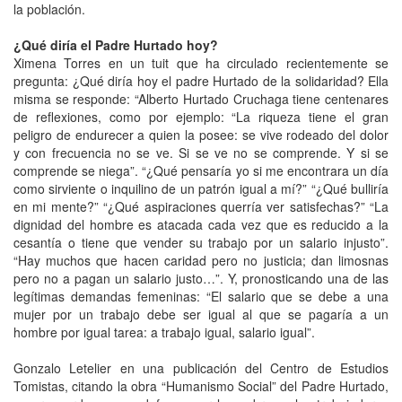
la población.
¿Qué diría el Padre Hurtado hoy?
Ximena Torres en un tuit que ha circulado recientemente se
pregunta: ¿Qué diría hoy el padre Hurtado de la solidaridad? Ella
misma se responde: “Alberto Hurtado Cruchaga tiene centenares
de reflexiones, como por ejemplo: “La riqueza tiene el gran
peligro de endurecer a quien la posee: se vive rodeado del dolor
y con frecuencia no se ve. Si se ve no se comprende. Y si se
comprende se niega”. “¿Qué pensaría yo si me encontrara un día
como sirviente o inquilino de un patrón igual a mí?” “¿Qué bulliría
en mi mente?” “¿Qué aspiraciones querría ver satisfechas?” “La
dignidad del hombre es atacada cada vez que es reducido a la
cesantía o tiene que vender su trabajo por un salario injusto”.
“Hay muchos que hacen caridad pero no justicia; dan limosnas
pero no a pagan un salario justo…”. Y, pronosticando una de las
legítimas demandas femeninas: “El salario que se debe a una
mujer por un trabajo debe ser igual al que se pagaría a un
hombre por igual tarea: a trabajo igual, salario igual”.
Gonzalo Letelier en una publicación del Centro de Estudios
Tomistas, citando la obra “Humanismo Social” del Padre Hurtado,