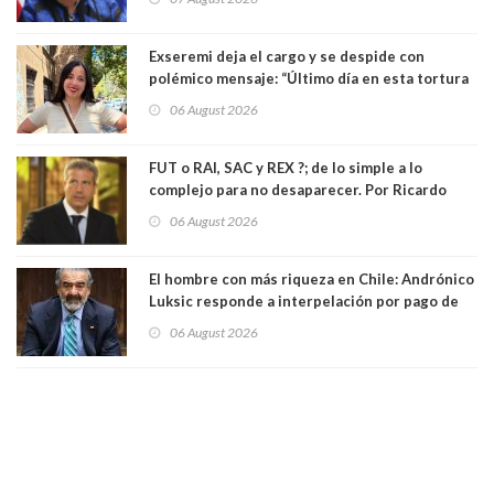
Exseremi deja el cargo y se despide con
polémico mensaje: “Último día en esta tortura
llamada ser seremi de Kast”
06 August 2026
FUT o RAI, SAC y REX ?; de lo simple a lo
complejo para no desaparecer. Por Ricardo
Rincón. Abogado
06 August 2026
El hombre con más riqueza en Chile: Andrónico
Luksic responde a interpelación por pago de
contribuciones: “Voy a seguir pagando hasta el
06 August 2026
día que me muera”