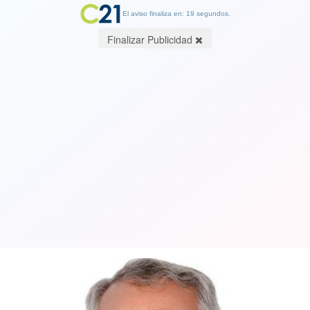
El aviso finaliza en: 18 segundos.
Finalizar Publicidad
¿Es Chile un país solidario?. Por
Roberto Mayorga Lorca Prof. Derecho
U.de Chile-USACH
18 August 2020