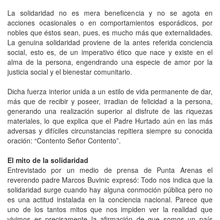
La solidaridad no es mera beneficencia y no se agota en
acciones ocasionales o en comportamientos esporádicos, por
nobles que éstos sean, pues, es mucho más que externalidades.
La genuina solidaridad proviene de la antes referida conciencia
social, esto es, de un imperativo ético que nace y existe en el
alma de la persona, engendrando una especie de amor por la
justicia social y el bienestar comunitario.
Dicha fuerza interior unida a un estilo de vida permanente de dar,
más que de recibir y poseer, irradian de felicidad a la persona,
generando una realización superior al disfrute de las riquezas
materiales, lo que explica que el Padre Hurtado aún en las más
adversas y difíciles circunstancias repitiera siempre su conocida
oración: “Contento Señor Contento”.
El mito de la solidaridad
Entrevistado por un medio de prensa de Punta Arenas el
reverendo padre Marcos Buvinic expresó: Todo nos indica que la
solidaridad surge cuando hay alguna conmoción pública pero no
es una actitud instalada en la conciencia nacional. Parece que
uno de los tantos mitos que nos impiden ver la realidad que
vivimos es precisamente la afirmación de que somos un país