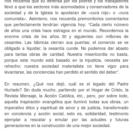
nos recuerda que su defensa por los pobres y los trabajadores
llevó a que los sectores más acomodados y conservadores de la
sociedad y de la Iglesia lo apodaran de «cura rojo» o «cura
comunista». Asimismo, nos recuerda premonitorios comentarios
que perfectamente tendrían vigencia hoy: “Cada cierto número
de años una crisis hace estragos en el mundo. Recordemos la
enorme crisis de los años 30 y siguientes con millones de
cesantes. Las fábricas cierran sus puertas; el comercio se ve
obligado a liquidar; la cesantía cunde. No podemos dar abasto
para tantas obras de caridad. Nuestra misericordia no basta,
porque este mundo está basado en la injusticia, necesita ser
rehecho; nuestra sociedad materialista no tiene vigor para
levantarse, las conciencias han perdido el sentido del deber”.
En resumen, ¿Qué nos dejó, cuál es el legado del Padre
Hurtado? Sin duda mucho, partiendo por el Hogar de Cristo, la
Revista Mensaje, la Acción Católica, etc., pero, por sobre todo,
aquella inspiración evangélica que iluminó todas sus obras, un
imperativo ético y espiritual de amor y de justicia, transformado
en conciencia y acción social, esto es, solidaridad, testimonio
ejemplar a rescatar y emular por las actuales y futuras
generaciones en la construcción de una mejor sociedad.