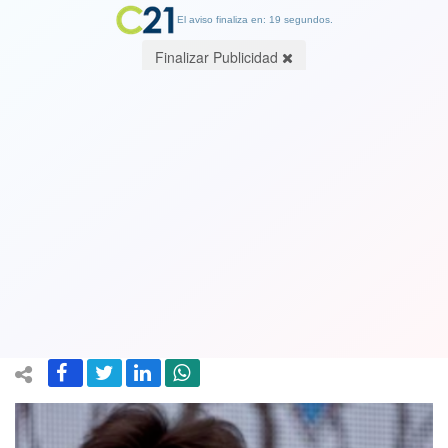
El aviso finaliza en: 19 segundos.
Finalizar Publicidad
Exalcalde y excandidato presidencial
Daniel Jadue (PC) seguirá con arresto
domiciliario total luego de ser
reformalizado
23 January 2025