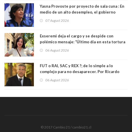
Yasna Provoste por proyecto de sala cuna : En
medio de un alto desempleo, el gobierno
insiste en debilitar el Seguro de Cesantía
07 August 2026
Exseremi deja el cargo y se despide con
polémico mensaje: “Último día en esta tortura
llamada ser seremi de Kast”
06 August 2026
FUT o RAI, SAC y REX ?; de lo simple a lo
complejo para no desaparecer. Por Ricardo
Rincón. Abogado
06 August 2026
© 2017 Cambio 21 / cambio21.cl