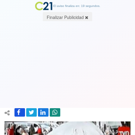
El aviso finaliza en: 19 segundos.
Finalizar Publicidad
Feroz lobby empresarial: Denuncian
que en primer Gobierno de Piñera se
cambió norma que hoy provoca graves
daños en Quintero y Puchuncaví
29 August 2018