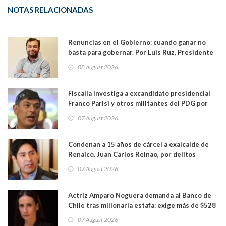
NOTAS RELACIONADAS
Renuncias en el Gobierno: cuando ganar no
basta para gobernar. Por Luis Ruz, Presidente
Centro Democracia y Comunidad (CDC)
08 August 2026
Fiscalía investiga a excandidato presidencial
Franco Parisi y otros militantes del PDG por
presunto lavado de activos y fraude
07 August 2026
Condenan a 15 años de cárcel a exalcalde de
Renaico, Juan Carlos Reinao, por delitos
sexuales y aborto
07 August 2026
Actriz Amparo Noguera demanda al Banco de
Chile tras millonaria estafa: exige más de $528
millones
07 August 2026