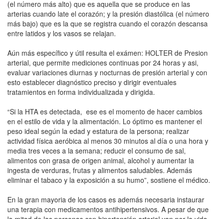
(el número más alto) que es aquella que se produce en las
arterias cuando late el corazón; y la presión diastólica (el número
más bajo) que es la que se registra cuando el corazón descansa
entre latidos y los vasos se relajan.
Aún más específico y útil resulta el exámen: HOLTER de Presion
arterial, que permite mediciones continuas por 24 horas y asi,
evaluar variaciones diurnas y nocturnas de presión arterial y con
esto establecer diagnóstico preciso y dirigir eventuales
tratamientos en forma individualizada y dirigida.
“Si la HTA es detectada, ese es el momento de hacer cambios
en el estilo de vida y la alimentación. Lo óptimo es mantener el
peso ideal según la edad y estatura de la persona; realizar
actividad física aeróbica al menos 30 minutos al día o una hora y
media tres veces a la semana; reducir el consumo de sal,
alimentos con grasa de origen animal, alcohol y aumentar la
ingesta de verduras, frutas y alimentos saludables. Además
eliminar el tabaco y la exposición a su humo”, sostiene el médico.
En la gran mayoria de los casos es además necesaria instaurar
una terapia con medicamentos antihipertensivos. A pesar de que
la mitad de las personas con hipertensión arterial van por la vida