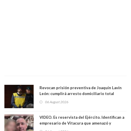
Revocan prisión preventiva de Joaquín Lavín
León: cumplirá arresto domiciliario total
06 August 2026
VIDEO. Es reservista del Ejército. Identifican a
empresario de Vitacura que amenazó y
secuestró por una hora a 7 niños que jugaban