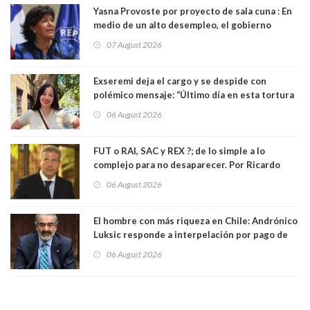
Yasna Provoste por proyecto de sala cuna : En
medio de un alto desempleo, el gobierno
insiste en debilitar el Seguro de Cesantía
07 August 2026
Exseremi deja el cargo y se despide con
polémico mensaje: “Último día en esta tortura
llamada ser seremi de Kast”
06 August 2026
FUT o RAI, SAC y REX ?; de lo simple a lo
complejo para no desaparecer. Por Ricardo
Rincón. Abogado
06 August 2026
El hombre con más riqueza en Chile: Andrónico
Luksic responde a interpelación por pago de
contribuciones: “Voy a seguir pagando hasta el
06 August 2026
día que me muera”