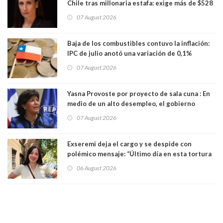
Chile tras millonaria estafa: exige más de $528
millones
07 August 2026
Baja de los combustibles contuvo la inflación:
IPC de julio anotó una variación de 0,1%
07 August 2026
Yasna Provoste por proyecto de sala cuna : En
medio de un alto desempleo, el gobierno
insiste en debilitar el Seguro de Cesantía
07 August 2026
Exseremi deja el cargo y se despide con
polémico mensaje: “Último día en esta tortura
llamada ser seremi de Kast”
06 August 2026