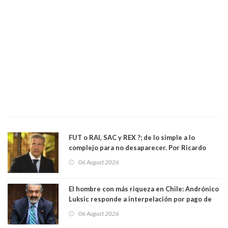
FUT o RAI, SAC y REX ?; de lo simple a lo
complejo para no desaparecer. Por Ricardo
Rincón. Abogado
06 August 2026
El hombre con más riqueza en Chile: Andrónico
Luksic responde a interpelación por pago de
contribuciones: “Voy a seguir pagando hasta el
06 August 2026
día que me muera”