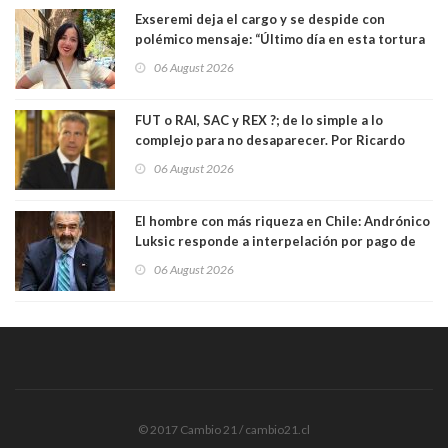
Exseremi deja el cargo y se despide con
polémico mensaje: “Último día en esta tortura
llamada ser seremi de Kast”
06 August 2026
FUT o RAI, SAC y REX ?; de lo simple a lo
complejo para no desaparecer. Por Ricardo
Rincón. Abogado
06 August 2026
El hombre con más riqueza en Chile: Andrónico
Luksic responde a interpelación por pago de
contribuciones: “Voy a seguir pagando hasta el
06 August 2026
día que me muera”
© 2017 Cambio 21 / cambio21.cl