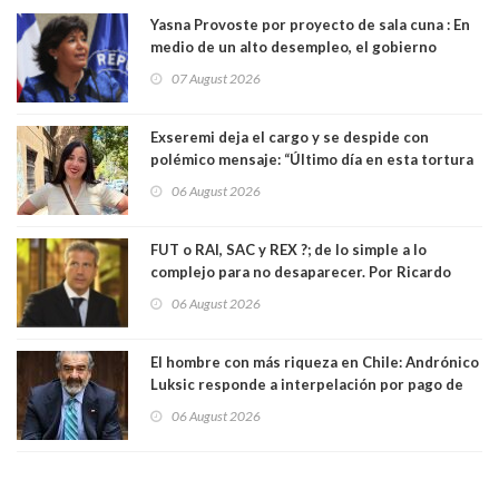
Yasna Provoste por proyecto de sala cuna : En
medio de un alto desempleo, el gobierno
insiste en debilitar el Seguro de Cesantía
07 August 2026
Exseremi deja el cargo y se despide con
polémico mensaje: “Último día en esta tortura
llamada ser seremi de Kast”
06 August 2026
FUT o RAI, SAC y REX ?; de lo simple a lo
complejo para no desaparecer. Por Ricardo
Rincón. Abogado
06 August 2026
El hombre con más riqueza en Chile: Andrónico
Luksic responde a interpelación por pago de
contribuciones: “Voy a seguir pagando hasta el
06 August 2026
día que me muera”