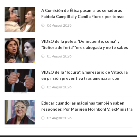
A Comisión de Ética pasan a las senadoras
Fabiola Campillai y Camila Flores por tenso
enfrentamiento entre ambas parlamentarias
06 August 2026
VIDEO de la pelea. “Delincuente, cuma” y
“Señora de feria”,"eres abogada y no te sabes
las leyes": el feo y duro fuego cruzado entre
05 August 2026
senadoras Camila Flores y Fabiola Campillai en
el Senado
VIDEO de la "locura". Empresario de Vitacura
en prisión preventiva tras amenazar con
pistola a siete niños que jugaban al "ring raja".
05 August 2026
Los persiguió en potente camioneta
Educar cuando las máquinas también saben
responder. Por Marigen Hornkohl V. exMinistra
05 August 2026