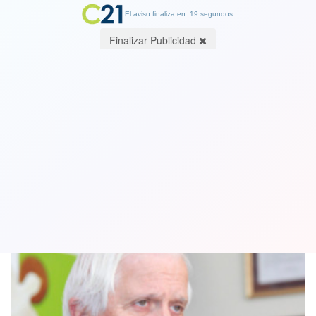
El aviso finaliza en: 19 segundos.
Finalizar Publicidad
Se acepta renuncia de obispo Goic.
Impacto en Iglesia Católica
26 May 2018