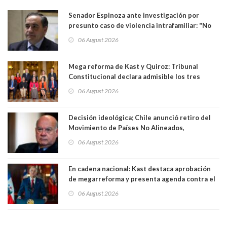
Senador Espinoza ante investigación por
presunto caso de violencia intrafamiliar: "No
existe denuncia en mi contra". PS entregó
06 August 2026
antecedentes a Tribunal Supremo
Mega reforma de Kast y Quiroz: Tribunal
Constitucional declara admisible los tres
requerimientos de la oposición
06 August 2026
Decisión ideológica; Chile anunció retiro del
Movimiento de Países No Alineados,
organización de la que formaba parte desde
06 August 2026
1971. Excanciller Insulza lamentó decisión
En cadena nacional: Kast destaca aprobación
de megarreforma y presenta agenda contra el
Crimen Organizado y el Terrorismo
06 August 2026