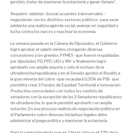
gestión, tratar de mantener la estantería y ganar tiempo”.
Requiere -además- buscar acuerdos transversales -
negociando con los distintos sectores políticos- para sacar
adelante una realista agenda social, avanzar en seguridad y
lucha contra los narcos y reactivar la economía.
La semana pasada en la Cámara de Diputados, el Gobierno
logró aprobar el salario mínimo otorgando diversas
concesiones a los gremios PYMES -que fueron respaldadas
por diputados PD,PPD, UDI y RN- y finalmente logró
aprobarlo con amplía mayoría y solo el rechazo de la
ultraderecha/republicana y en el Senado aprobó el Royalty a
la gran minería del cobre -que recaudará 0,35% de PIB- que
permitirá crear 3 Fondos de Equidad Territorial e Innovación
Productiva concordados con todos los comités de
senadores con la excepción de los 2 Senadores republicanos
de ultraderecha, lo que le permitió aprobarlo con amplia
votación. En ese proceso realista de negociación política en
el Parlamento sobre diversas iniciativas legales debe
administrar el juego político y mantener la estantería.
Pero la centroizquierda que en 2 listas obtuvo el 37% de la