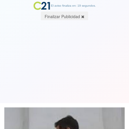
El aviso finaliza en: 19 segundos.
Finalizar Publicidad
Editorial Cambio21. El dilema de Boric:
¿Se acabó el Gobierno y sólo debe
hacer tiempo y un poco de gestión?
15 May 2023