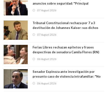
anuncios sobre seguridad: "Principal
herramienta sigue sin urgencia clave para
07 August 2026
perseguir ruta del dinero y levantar secreto
bancario"
Tribunal Constitucional rechaza por 7 a 3
destitución de Johannes Kaiser: sus dichos
sobre el golpe de Estado ya no importan para la
07 August 2026
justicia constitucional porque no es diputado
Ferias Libres rechazan epítetos y frases
despectivas de senadora Camila Flores (RN)
para maltratar a senadora Campillai
06 August 2026
Senador Espinoza ante investigación por
presunto caso de violencia intrafamiliar: "No
existe denuncia en mi contra". PS entregó
06 August 2026
antecedentes a Tribunal Supremo