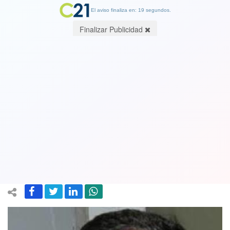
El aviso finaliza en: 19 segundos.
Finalizar Publicidad
Gobierno a la defensiva: LLamado a la
oposición por salario mínimo: "Cuando
se pongan de acuerdo y apoyen a los
trabajadores, que nos avisen"
29 August 2018