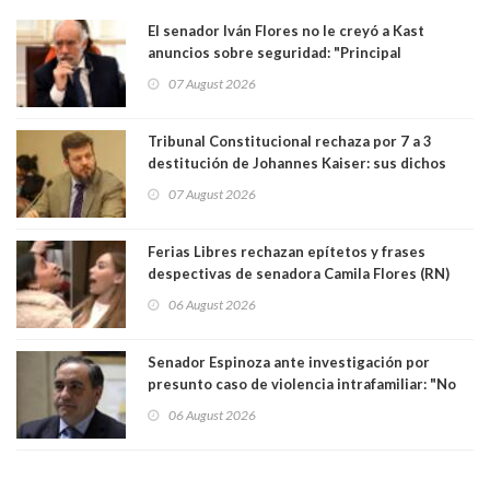
El senador Iván Flores no le creyó a Kast
anuncios sobre seguridad: "Principal
herramienta sigue sin urgencia clave para
07 August 2026
perseguir ruta del dinero y levantar secreto
bancario"
Tribunal Constitucional rechaza por 7 a 3
destitución de Johannes Kaiser: sus dichos
sobre el golpe de Estado ya no importan para la
07 August 2026
justicia constitucional porque no es diputado
Ferias Libres rechazan epítetos y frases
despectivas de senadora Camila Flores (RN)
para maltratar a senadora Campillai
06 August 2026
Senador Espinoza ante investigación por
presunto caso de violencia intrafamiliar: "No
existe denuncia en mi contra". PS entregó
06 August 2026
antecedentes a Tribunal Supremo