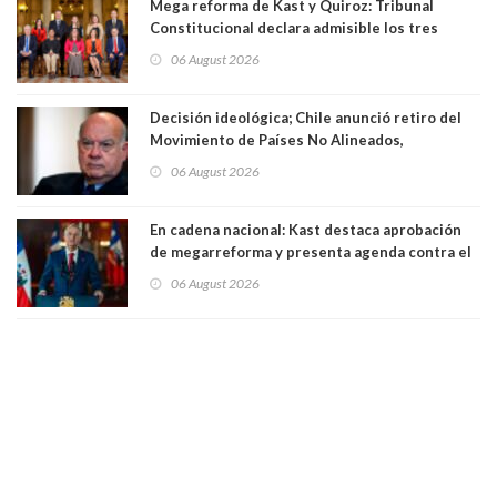
Mega reforma de Kast y Quiroz: Tribunal
Constitucional declara admisible los tres
requerimientos de la oposición
06 August 2026
Decisión ideológica; Chile anunció retiro del
Movimiento de Países No Alineados,
organización de la que formaba parte desde
06 August 2026
1971. Excanciller Insulza lamentó decisión
En cadena nacional: Kast destaca aprobación
de megarreforma y presenta agenda contra el
Crimen Organizado y el Terrorismo
06 August 2026