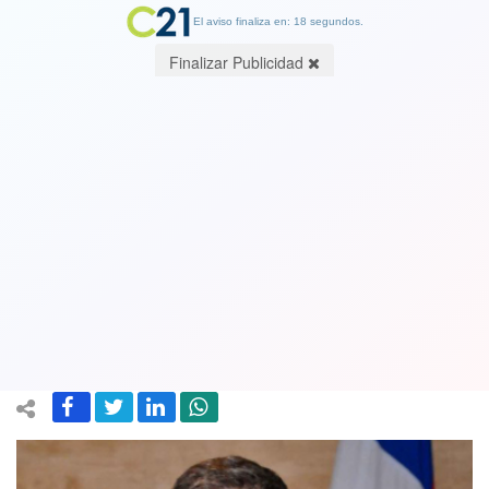
El aviso finaliza en: 17 segundos.
Finalizar Publicidad
¿La Centro Izquierda en crisis? Causas
de la derrota y la necesaria
rearticulación. Por Nicolás Mena
Letelier, Abogado
01 August 2018