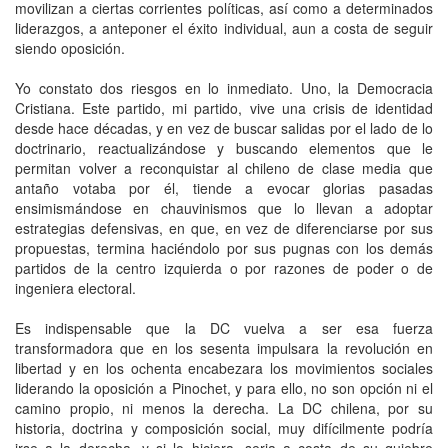
movilizan a ciertas corrientes políticas, así como a determinados
liderazgos, a anteponer el éxito individual, aun a costa de seguir
siendo oposición.
Yo constato dos riesgos en lo inmediato. Uno, la Democracia
Cristiana. Este partido, mi partido, vive una crisis de identidad
desde hace décadas, y en vez de buscar salidas por el lado de lo
doctrinario, reactualizándose y buscando elementos que le
permitan volver a reconquistar al chileno de clase media que
antaño votaba por él, tiende a evocar glorias pasadas
ensimismándose en chauvinismos que lo llevan a adoptar
estrategias defensivas, en que, en vez de diferenciarse por sus
propuestas, termina haciéndolo por sus pugnas con los demás
partidos de la centro izquierda o por razones de poder o de
ingeniera electoral.
Es indispensable que la DC vuelva a ser esa fuerza
transformadora que en los sesenta impulsara la revolución en
libertad y en los ochenta encabezara los movimientos sociales
liderando la oposición a Pinochet, y para ello, no son opción ni el
camino propio, ni menos la derecha. La DC chilena, por su
historia, doctrina y composición social, muy difícilmente podría
irse a la derecha, y si lo hiciera, seria a costa de su quiebre