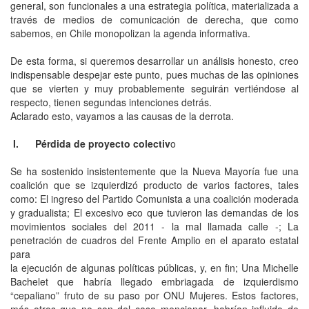
general, son funcionales a una estrategia política, materializada a
través de medios de comunicación de derecha, que como
sabemos, en Chile monopolizan la agenda informativa.
De esta forma, si queremos desarrollar un análisis honesto, creo
indispensable despejar este punto, pues muchas de las opiniones
que se vierten y muy probablemente seguirán vertiéndose al
respecto, tienen segundas intenciones detrás.
Aclarado esto, vayamos a las causas de la derrota.
I. Pérdida de proyecto colectiv
o
Se ha sostenido insistentemente que la Nueva Mayoría fue una
coalición que se izquierdizó producto de varios factores, tales
como: El ingreso del Partido Comunista a una coalición moderada
y gradualista; El excesivo eco que tuvieron las demandas de los
movimientos sociales del 2011 - la mal llamada calle -; La
penetración de cuadros del Frente Amplio en el aparato estatal
para
la ejecución de algunas políticas públicas, y, en fin; Una Michelle
Bachelet que habría llegado embriagada de izquierdismo
“cepaliano” fruto de su paso por ONU Mujeres. Estos factores,
más otros que no son del caso mencionar, habrían influido de