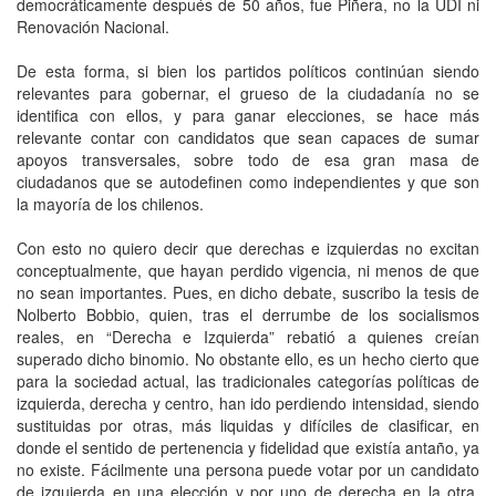
democráticamente después de 50 años, fue Piñera, no la UDI ni
Renovación Nacional.
De esta forma, si bien los partidos políticos continúan siendo
relevantes para gobernar, el grueso de la ciudadanía no se
identifica con ellos, y para ganar elecciones, se hace más
relevante contar con candidatos que sean capaces de sumar
apoyos transversales, sobre todo de esa gran masa de
ciudadanos que se autodefinen como independientes y que son
la mayoría de los chilenos.
Con esto no quiero decir que derechas e izquierdas no excitan
conceptualmente, que hayan perdido vigencia, ni menos de que
no sean importantes. Pues, en dicho debate, suscribo la tesis de
Nolberto Bobbio, quien, tras el derrumbe de los socialismos
reales, en “Derecha e Izquierda” rebatió a quienes creían
superado dicho binomio. No obstante ello, es un hecho cierto que
para la sociedad actual, las tradicionales categorías políticas de
izquierda, derecha y centro, han ido perdiendo intensidad, siendo
sustituidas por otras, más liquidas y difíciles de clasificar, en
donde el sentido de pertenencia y fidelidad que existía antaño, ya
no existe. Fácilmente una persona puede votar por un candidato
de izquierda en una elección y por uno de derecha en la otra,